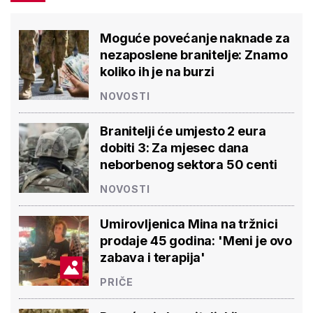
Moguće povećanje naknade za
nezaposlene branitelje: Znamo
koliko ih je na burzi
NOVOSTI
Branitelji će umjesto 2 eura
dobiti 3: Za mjesec dana
neborbenog sektora 50 centi
NOVOSTI
Umirovljenica Mina na tržnici
prodaje 45 godina: 'Meni je ovo
zabava i terapija'
PRIČE