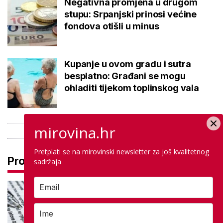
Negativna promjena u drugom
stupu: Srpanjski prinosi većine
fondova otišli u minus
Kupanje u ovom gradu i sutra
besplatno: Građani se mogu
ohladiti tijekom toplinskog vala
mirovina.hr
Pretplati se na mirovinski newsletter za još kvalitetnog
Pročitaj još
sadržaja
Ove lektire maturanti se najviše
boje, a samo je jednom bila tema
eseja i to na jesenskom roku