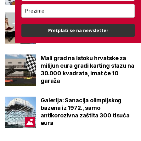
Ovo je 10 srednjoškolskih
smjerova u Karlovačkoj županiji
Pretplati se na newsletter
koje su 2026. upisali najbolji
osmaši
Mali grad na istoku hrvatske za
milijun eura gradi karting stazu na
30.000 kvadrata, imat će 10
garaža
Galerija: Sanacija olimpijskog
bazena iz 1972., samo
antikorozivna zaštita 300 tisuća
eura