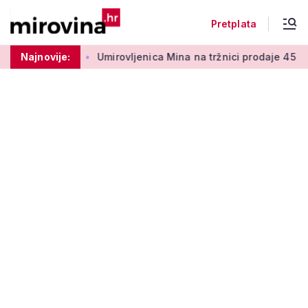
Pretplata
ora 50 centi
Najnovije:
Umirovljenica Mina na tržnici prodaje 45 godina