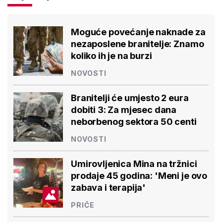
Moguće povećanje naknade za
nezaposlene branitelje: Znamo
koliko ih je na burzi
NOVOSTI
Branitelji će umjesto 2 eura
dobiti 3: Za mjesec dana
neborbenog sektora 50 centi
NOVOSTI
Umirovljenica Mina na tržnici
prodaje 45 godina: 'Meni je ovo
zabava i terapija'
PRIČE