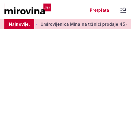
Pretplata
ra 50 centi
Najnovije:
Umirovljenica Mina na tržnici prodaje 45 godina: