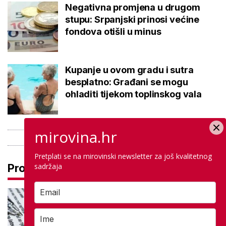
Negativna promjena u drugom
stupu: Srpanjski prinosi većine
fondova otišli u minus
Kupanje u ovom gradu i sutra
besplatno: Građani se mogu
ohladiti tijekom toplinskog vala
mirovina.hr
Pretplati se na mirovinski newsletter za još kvalitetnog
sadržaja
Pročitaj još
Ove lektire maturanti se najviše
boje, a samo je jednom bila tema
eseja i to na jesenskom roku