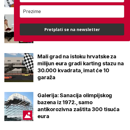
Ovo je 10 srednjoškolskih
smjerova u Karlovačkoj županiji
Pretplati se na newsletter
koje su 2026. upisali najbolji
osmaši
Mali grad na istoku hrvatske za
milijun eura gradi karting stazu na
30.000 kvadrata, imat će 10
garaža
Galerija: Sanacija olimpijskog
bazena iz 1972., samo
antikorozivna zaštita 300 tisuća
eura