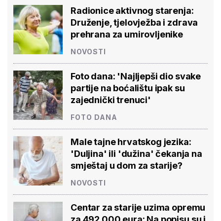
Radionice aktivnog starenja:
Druženje, tjelovježba i zdrava
prehrana za umirovljenike
NOVOSTI
Foto dana: 'Najljepši dio svake
partije na boćalištu ipak su
zajednički trenuci'
FOTO DANA
Male tajne hrvatskog jezika:
'Duljina' ili 'dužina' čekanja na
smještaj u dom za starije?
NOVOSTI
Centar za starije uzima opremu
za 492.000 eura: Na popisu su i