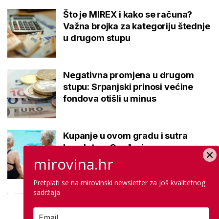
Što je MIREX i kako se računa?
Važna brojka za kategoriju štednje
u drugom stupu
Negativna promjena u drugom
stupu: Srpanjski prinosi većine
fondova otišli u minus
Kupanje u ovom gradu i sutra
besplatno: Građani se mogu
ohladiti tijekom toplinskog vala
mirovina.hr
Pretplati se na mirovinski newsletter za još kvalitetnog
sadržaja