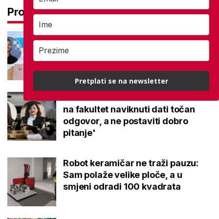
Pročitaj još
Na maturi ostvarili 100 posto iz
potpuno različitih predmeta: Stižu
iz iste škole, a evo gdje nastavljaju
Pretplati se na newsletter
Kakvi su danas studenti? 'Dolaze
na fakultet naviknuti dati točan
odgovor, a ne postaviti dobro
pitanje'
Robot keramičar ne traži pauzu:
Sam polaže velike ploče, a u
smjeni odradi 100 kvadrata