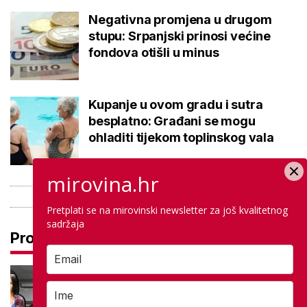
Negativna promjena u drugom
stupu: Srpanjski prinosi većine
fondova otišli u minus
Kupanje u ovom gradu i sutra
besplatno: Građani se mogu
ohladiti tijekom toplinskog vala
mirovina.hr
Pretplati se na mirovinski newsletter za još kvalitetnog
sadržaja
Pročitaj još
Četiri učilišta u problemu, država
pronašla značajne nedostatke:
'Iziskuje korjenite promjene'