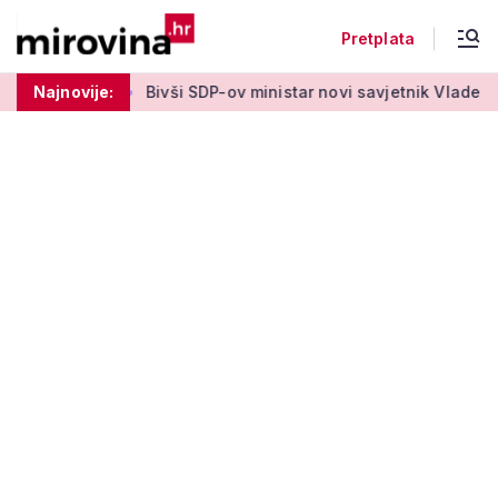
Pretplata
vaki tjedan'
Najnovije:
Bivši SDP-ov ministar novi savjetnik Vlade HDZ-a