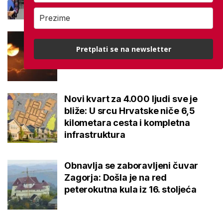
Je li pomrčina Sunca opasna za
vid? Pitali smo stručnjaka, evo
Pretplati se na newsletter
gdje je promatrati
Novi kvart za 4.000 ljudi sve je
bliže: U srcu Hrvatske niče 6,5
kilometara cesta i kompletna
infrastruktura
Obnavlja se zaboravljeni čuvar
Zagorja: Došla je na red
peterokutna kula iz 16. stoljeća