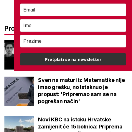
Pročitaj još
Najtužnija objava škole, preminuo
je učenik: 'Pamtit ćemo ga po
dobroti i osmijehu'
Pretplati se na newsletter
Sven na maturi iz Matematike nije
imao grešku, no istaknuo je
propust: 'Pripremao sam se na
pogrešan način'
Novi KBC na istoku Hrvatske
zamijenit će 15 bolnica: Priprema