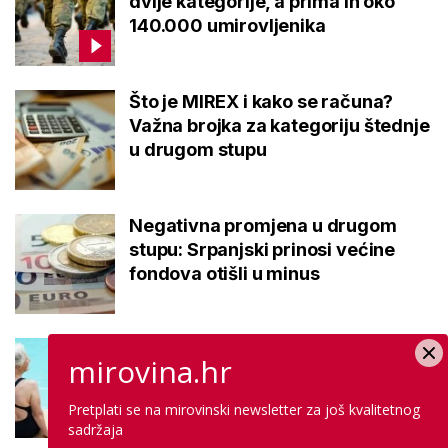
dvije kategorije, a prima ih oko
140.000 umirovljenika
Što je MIREX i kako se računa?
Važna brojka za kategoriju štednje
u drugom stupu
Negativna promjena u drugom
stupu: Srpanjski prinosi većine
fondova otišli u minus
Kupanje u ovom gradu i sutra
mirovina.hr
besplatno: Građani se mogu
ohladiti tijekom toplinskog vala
Pretplati se na mirovinski newsletter za još kvalitetnog
sadržaja