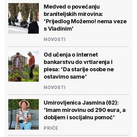
Medved o povećanju
braniteljskih mirovina:
'Prijedlog Možemo! nema veze
s Vladinim'
NOVOSTI
Od učenja o internet
bankarstvu do vrtlarenja i
plesa: 'Da starije osobe ne
ostavimo same'
NOVOSTI
Umirovljenica Jasmina (62):
'Imam mirovinu od 290 eura, a
dobijem i socijalnu pomoć'
PRIČE