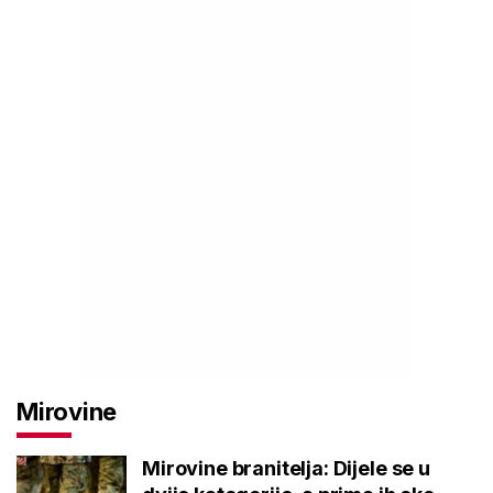
Mirovine
Mirovine branitelja: Dijele se u