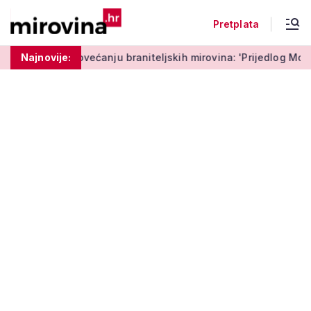
Pretplata
Medved o povećanju braniteljskih mirovina: 'Prijedlog Možemo
Najnovije: