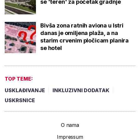
se 'teren' za početak gradnje
Bivša zona ratnih aviona u Istri
danas je omiljena plaža, a na
starim crvenim pločicam planira
se hotel
TOP TEME:
USKLAĐIVANJE
INKLUZIVNI DODATAK
USKRSNICE
O nama
Impressum