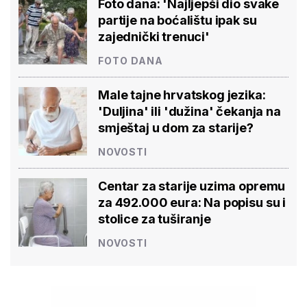
Foto dana: 'Najljepši dio svake
partije na boćalištu ipak su
zajednički trenuci'
FOTO DANA
Male tajne hrvatskog jezika:
'Duljina' ili 'dužina' čekanja na
smještaj u dom za starije?
NOVOSTI
Centar za starije uzima opremu
za 492.000 eura: Na popisu su i
stolice za tuširanje
NOVOSTI