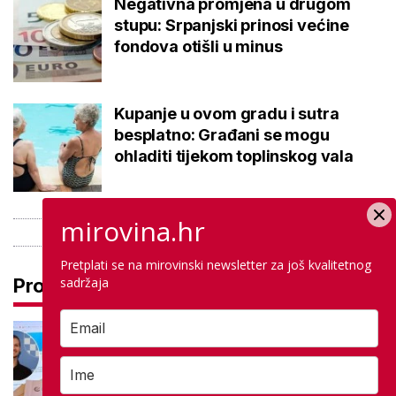
Negativna promjena u drugom
stupu: Srpanjski prinosi većine
fondova otišli u minus
Kupanje u ovom gradu i sutra
besplatno: Građani se mogu
ohladiti tijekom toplinskog vala
mirovina.hr
Pretplati se na mirovinski newsletter za još kvalitetnog
sadržaja
Pročitaj još
Na maturi ostvarili 100 posto iz
potpuno različitih predmeta: Stižu
iz iste škole, a evo gdje nastavljaju