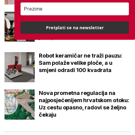
Kakvi su danas studenti? 'Dolaze
na fakultet naviknuti dati točan
Pretplati se na newsletter
odgovor, a ne postaviti dobro
pitanje'
Robot keramičar ne traži pauzu:
Sam polaže velike ploče, a u
smjeni odradi 100 kvadrata
Nova prometna regulacija na
najposjećenijem hrvatskom otoku:
Uz cestu opasno, radovi se željno
čekaju