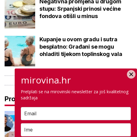
Negativna promjena u drugom
stupu: Srpanjski prinosi većine
fondova otišli u minus
Kupanje u ovom gradu i sutra
besplatno: Građani se mogu
ohladiti tijekom toplinskog vala
mirovina.hr
Pretplati se na mirovinski newsletter za još kvalitetnog
sadržaja
Pročitaj još
Na maturi ostvarili 100 posto iz
potpuno različitih predmeta: Stižu
iz iste škole, a evo gdje nastavljaju