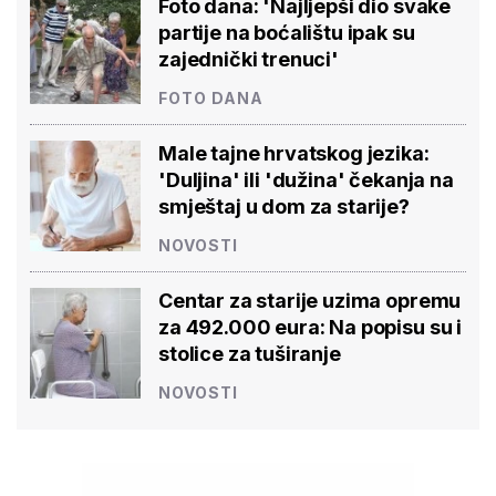
Foto dana: 'Najljepši dio svake
partije na boćalištu ipak su
zajednički trenuci'
FOTO DANA
Male tajne hrvatskog jezika:
'Duljina' ili 'dužina' čekanja na
smještaj u dom za starije?
NOVOSTI
Centar za starije uzima opremu
za 492.000 eura: Na popisu su i
stolice za tuširanje
NOVOSTI