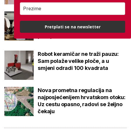
Kakvi su danas studenti? 'Dolaze
na fakultet naviknuti dati točan
Pretplati se na newsletter
odgovor, a ne postaviti dobro
pitanje'
Robot keramičar ne traži pauzu:
Sam polaže velike ploče, a u
smjeni odradi 100 kvadrata
Nova prometna regulacija na
najposjećenijem hrvatskom otoku:
Uz cestu opasno, radovi se željno
čekaju