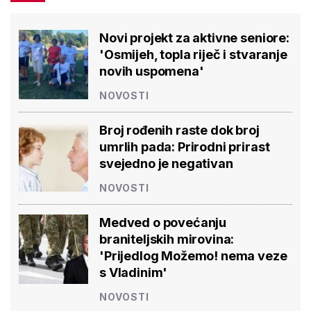
Novi projekt za aktivne seniore:
'Osmijeh, topla riječ i stvaranje
novih uspomena'
NOVOSTI
Broj rođenih raste dok broj
umrlih pada: Prirodni prirast
svejedno je negativan
NOVOSTI
Medved o povećanju
braniteljskih mirovina:
'Prijedlog Možemo! nema veze
s Vladinim'
NOVOSTI