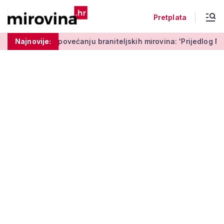
Pretplata
Medved o povećanju braniteljskih mirovina: 'Prijedlog Možem
Najnovije: