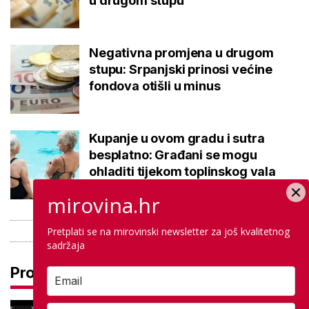
u drugom stupu
Negativna promjena u drugom
stupu: Srpanjski prinosi većine
fondova otišli u minus
Kupanje u ovom gradu i sutra
besplatno: Građani se mogu
ohladiti tijekom toplinskog vala
mirovina.hr
Pretplati se na mirovinski newsletter za još kvalitetnog
sadržaja
Pročitaj još
Najtužnija objava škole, preminuo