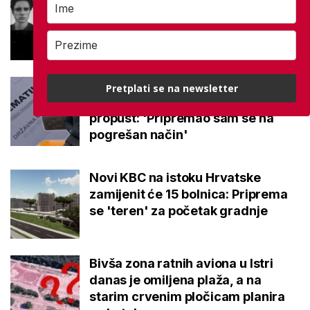
je učenik: 'Pamtit ćemo ga po
dobroti i osmijehu'
Sven na maturi iz Matematike nije
Pretplati se na newsletter
imao grešku, no istaknuo je
propust: 'Pripremao sam se na
pogrešan način'
Novi KBC na istoku Hrvatske
zamijenit će 15 bolnica: Priprema
se 'teren' za početak gradnje
Bivša zona ratnih aviona u Istri
danas je omiljena plaža, a na
starim crvenim pločicam planira