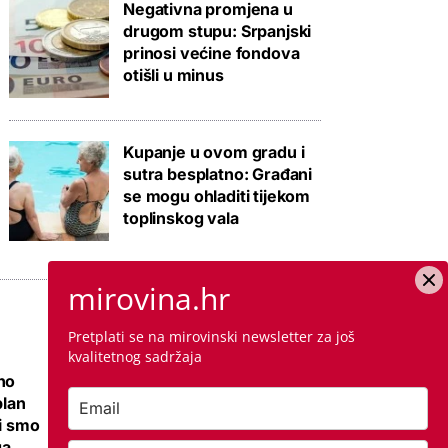
Negativna promjena u
drugom stupu: Srpanjski
prinosi većine fondova
otišli u minus
Kupanje u ovom gradu i
sutra besplatno: Građani
se mogu ohladiti tijekom
toplinskog vala
mirovina.hr
Pretplati se na mirovinski newsletter za još
kvalitetnog sadržaja
no
Ovo je cijena
plan
kvadrata krečenja,
li smo
znamo i da li ste
ga
napravili dobro ako