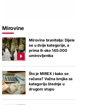
Mirovine
Mirovine branitelja: Dijele
se u dvije kategorije, a
prima ih oko 140.000
umirovljenika
Što je MIREX i kako se
računa? Važna brojka za
kategoriju štednje u
drugom stupu