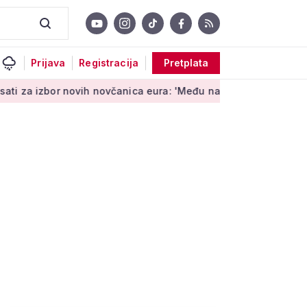
Prijava
Registracija
Pretplata
bor novih novčanica eura: 'Među najopipljivijim su izrazima Eu