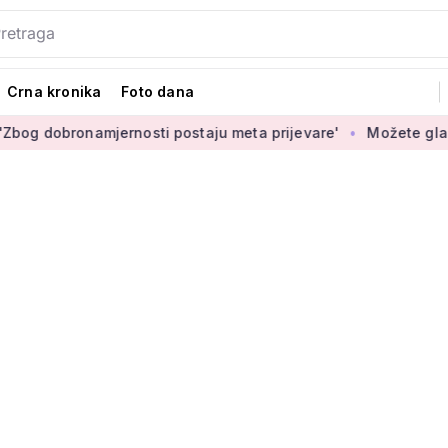
Crna kronika
Foto dana
bronamjernosti postaju meta prijevare'
Možete glasati za iz