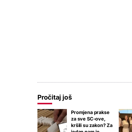
Pročitaj još
Promjena prakse
za sve SC-ove,
kršili su zakon? Za
jedan nam je