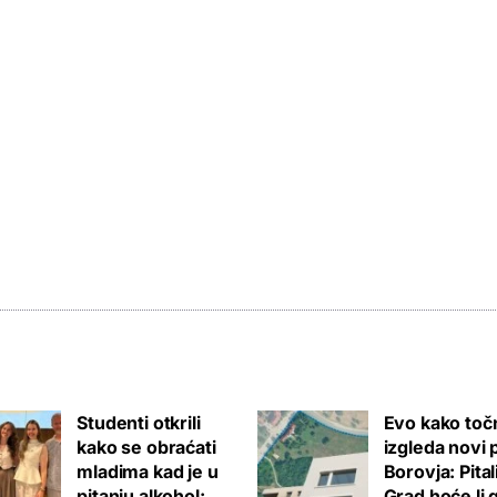
Studenti otkrili
Evo kako toč
kako se obraćati
izgleda novi 
mladima kad je u
Borovja: Pita
pitanju alkohol:
Grad hoće li 