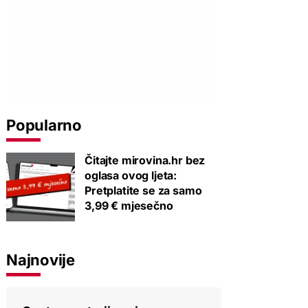
Popularno
Čitajte mirovina.hr bez
oglasa ovog ljeta:
Pretplatite se za samo
3,99 € mjesečno
Najnovije