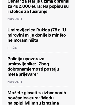
Centar za starije uzima opremu
za 492.000 eura: Na popisu su
i stolice za tuširanje
NOVOSTI
Umirovljenica Ružica (78): 'U
mirovini mi je donijelo mir što
ne moram ništa'
PRIČE
Policija upozorava
umirovljenike: 'Zbog
dobronamjernosti postaju
meta prijevare'
NOVOSTI
Možete glasati za izbor novih
novčanica eura: 'Među
najopipljivijim su izrazima