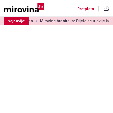
Pretplata
eduri najesen
Najnovije:
Mirovine branitelja: Dijele se u dvije kategor