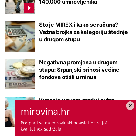
140.000 umirovljenika
Što je MIREX i kako se računa?
Važna brojka za kategoriju štednje
u drugom stupu
Negativna promjena u drugom
stupu: Srpanjski prinosi većine
fondova otišli u minus
Kupanje u ovom gradu i sutra
besplatno: Građani se mogu
mirovina.hr
ohladiti tijekom toplinskog vala
Pretplati se na mirovinski newsletter za još
kvalitetnog sadržaja