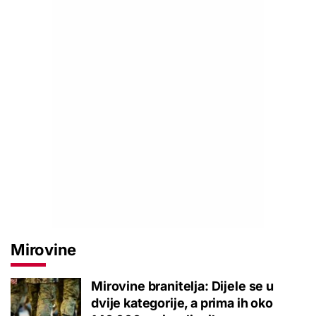
Mirovine
Mirovine branitelja: Dijele se u
dvije kategorije, a prima ih oko