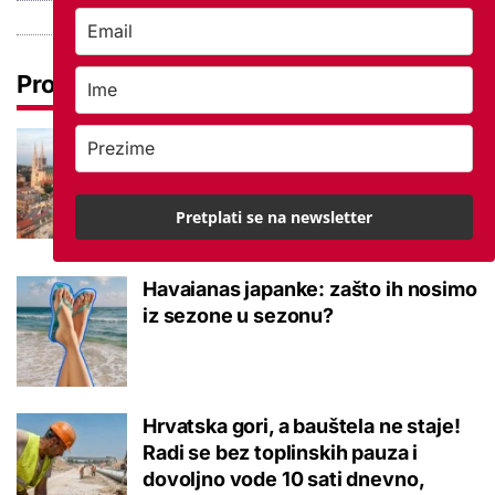
Pročitaj još
Hoće li se zbog novog Zakona o
najmu u priču uplesti roditelji
studenata? 'Ovrha može biti
Pretplati se na newsletter
neizvjesna'
Havaianas japanke: zašto ih nosimo
iz sezone u sezonu?
Hrvatska gori, a bauštela ne staje!
Radi se bez toplinskih pauza i
dovoljno vode 10 sati dnevno,