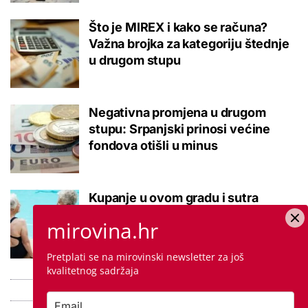
Što je MIREX i kako se računa?
Važna brojka za kategoriju štednje
u drugom stupu
Negativna promjena u drugom
stupu: Srpanjski prinosi većine
fondova otišli u minus
Kupanje u ovom gradu i sutra
besplatno: Građani se mogu
mirovina.hr
ohladiti tijekom toplinskog vala
Pretplati se na mirovinski newsletter za još
kvalitetnog sadržaja