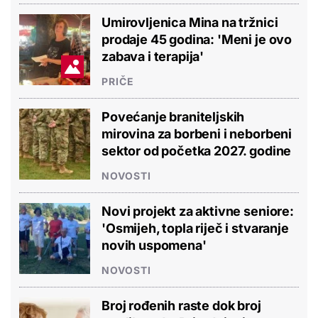
Umirovljenica Mina na tržnici
prodaje 45 godina: 'Meni je ovo
zabava i terapija'
PRIČE
Povećanje braniteljskih
mirovina za borbeni i neborbeni
sektor od početka 2027. godine
NOVOSTI
Novi projekt za aktivne seniore:
'Osmijeh, topla riječ i stvaranje
novih uspomena'
NOVOSTI
Broj rođenih raste dok broj