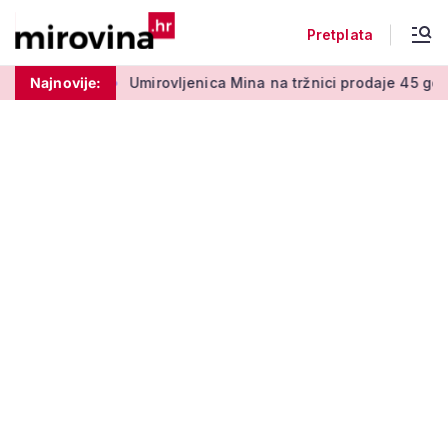
Pretplata
a 50 centi
Najnovije:
Umirovljenica Mina na tržnici prodaje 45 godina: 