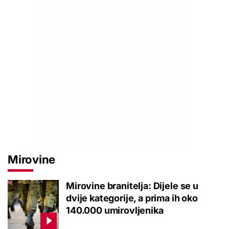
Mirovine
Mirovine branitelja: Dijele se u
dvije kategorije, a prima ih oko
140.000 umirovljenika