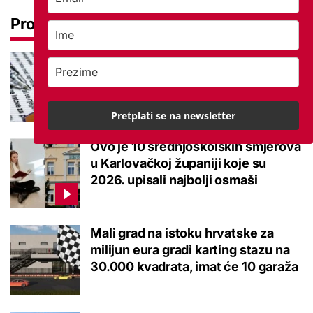
Pročitaj još
Ove lektire maturanti se najviše
boje, a samo je jednom bila tema
eseja i to na jesenskom roku
Pretplati se na newsletter
Ovo je 10 srednjoškolskih smjerova
u Karlovačkoj županiji koje su
2026. upisali najbolji osmaši
Mali grad na istoku hrvatske za
milijun eura gradi karting stazu na
30.000 kvadrata, imat će 10 garaža