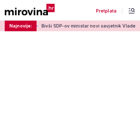
Pretplata
aki tjedan'
Najnovije:
Bivši SDP-ov ministar novi savjetnik Vlade HDZ-a: