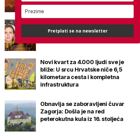
Matematičari dobivaju novu
dekanicu: Cilj povećati broj
Pretplati se na newsletter
studenata, evo kako to planira
Novi kvart za 4.000 ljudi sve je
bliže: U srcu Hrvatske niče 6,5
kilometara cesta i kompletna
infrastruktura
Obnavlja se zaboravljeni čuvar
Zagorja: Došla je na red
peterokutna kula iz 16. stoljeća