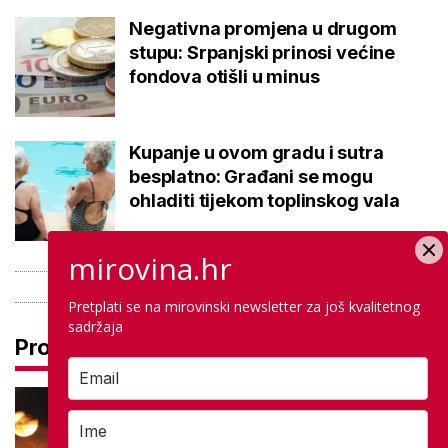
Negativna promjena u drugom
stupu: Srpanjski prinosi većine
fondova otišli u minus
Kupanje u ovom gradu i sutra
besplatno: Građani se mogu
ohladiti tijekom toplinskog vala
mirovina.hr
Pretplati se na mirovinski newsletter za još kvalitetnog
sadržaja
Pročitaj još
Je li pomrčina Sunca opasna za
vid? Pitali smo stručnjaka, evo
gdje je promatrati