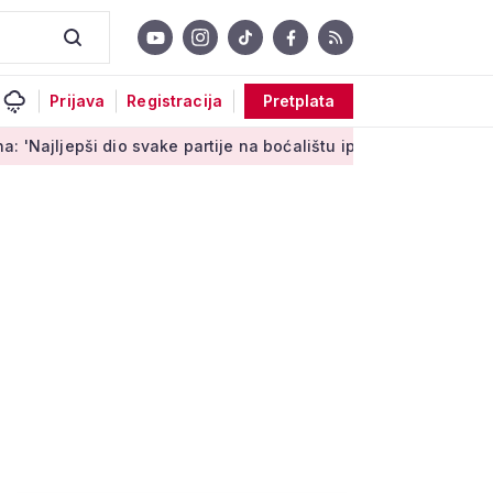
Prijava
Registracija
Pretplata
epši dio svake partije na boćalištu ipak su zajednički trenuci'