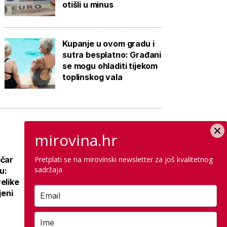
otišli u minus
Kupanje u ovom gradu i
sutra besplatno: Građani
se mogu ohladiti tijekom
toplinskog vala
mirovina.hr
ičar
Pretplati se na mirovinski newsletter za još kvalitetnog
Nova prometna
sadržaja
u:
regulacija na
elike
najposjećenijem
jeni
hrvatskom otoku:
Uz cestu opasno,
radovi se željno
čekaju