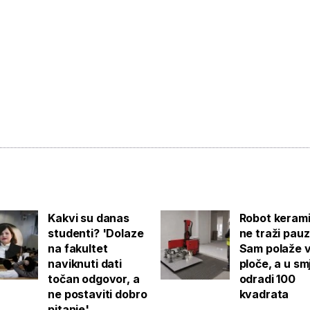
Kakvi su danas
Robot keram
studenti? 'Dolaze
ne traži pauz
na fakultet
Sam polaže v
naviknuti dati
ploče, a u sm
točan odgovor, a
odradi 100
ne postaviti dobro
kvadrata
pitanje'