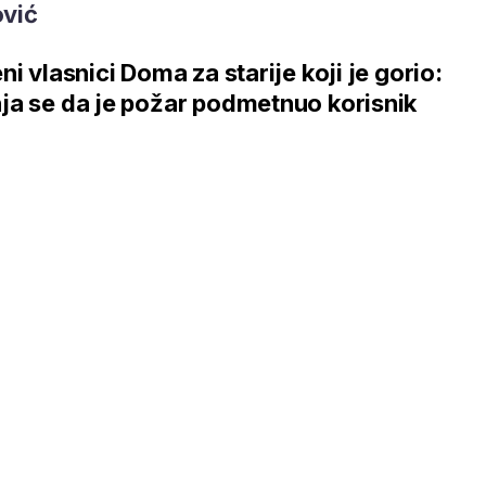
ović
ni vlasnici Doma za starije koji je gorio:
a se da je požar podmetnuo korisnik