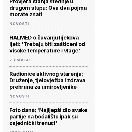
Provjera stanja štednje u
drugom stupu: Ova dva pojma
morate znati
NOVOSTI
HALMED o čuvanju lijekova
ljeti: 'Trebaju biti zaštićeni od
visoke temperature i vlage'
ZDRAVLJE
Radionice aktivnog starenja:
Druženje, tjelovježba i zdrava
prehrana za umirovljenike
NOVOSTI
Foto dana: 'Najljepši dio svake
partije na boćalištu ipak su
zajednički trenuci'