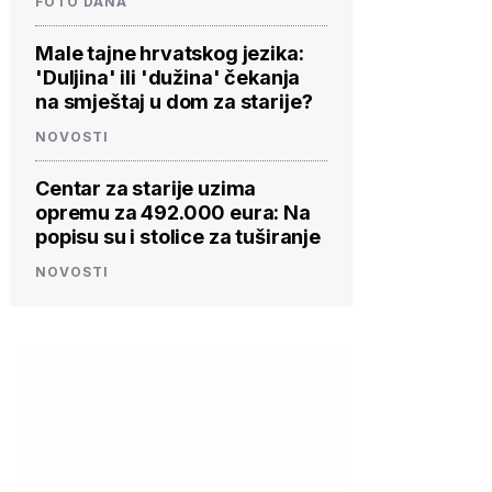
FOTO DANA
Male tajne hrvatskog jezika:
'Duljina' ili 'dužina' čekanja
na smještaj u dom za starije?
NOVOSTI
Centar za starije uzima
opremu za 492.000 eura: Na
popisu su i stolice za tuširanje
NOVOSTI