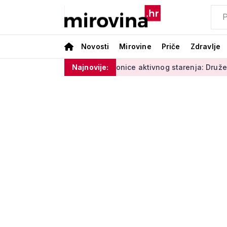
Novosti
Mirovine
Priče
Zdravlje
erature i vlage'
Radionice aktivnog starenja: Druženje, tjel
Najnovije: