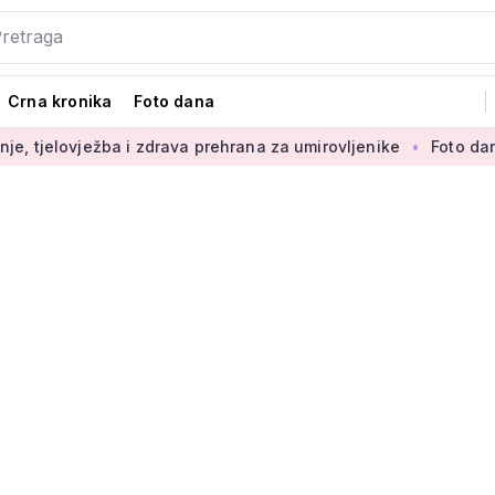
Crna kronika
Foto dana
ovježba i zdrava prehrana za umirovljenike
Foto dana: 'Najlj