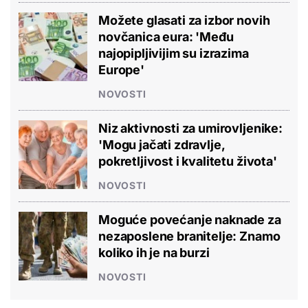
Možete glasati za izbor novih
novčanica eura: 'Među
najopipljivijim su izrazima
Europe'
NOVOSTI
Niz aktivnosti za umirovljenike:
'Mogu jačati zdravlje,
pokretljivost i kvalitetu života'
NOVOSTI
Moguće povećanje naknade za
nezaposlene branitelje: Znamo
koliko ih je na burzi
NOVOSTI