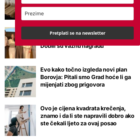
potvrđeno
Studenti otkrili kako se obraćati
Pretplati se na newsletter
mladima kad je u pitanju alkohol:
Dobili su važnu nagradu
Evo kako točno izgleda novi plan
Borovja: Pitali smo Grad hoće li ga
mijenjati zbog prigovora
Ovo je cijena kvadrata krečenja,
znamo i da li ste napravili dobro ako
ste čekali ljeto za ovaj posao