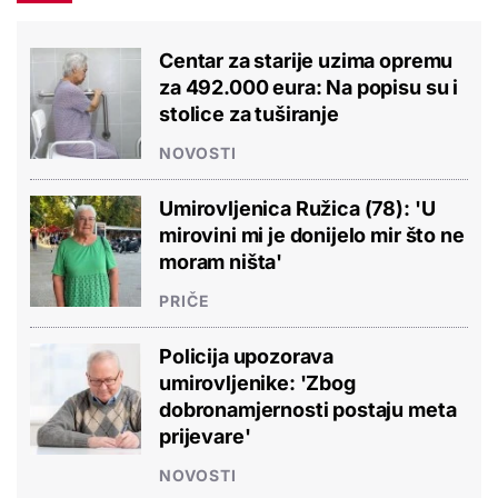
Centar za starije uzima opremu
za 492.000 eura: Na popisu su i
stolice za tuširanje
NOVOSTI
Umirovljenica Ružica (78): 'U
mirovini mi je donijelo mir što ne
moram ništa'
PRIČE
Policija upozorava
umirovljenike: 'Zbog
dobronamjernosti postaju meta
prijevare'
NOVOSTI