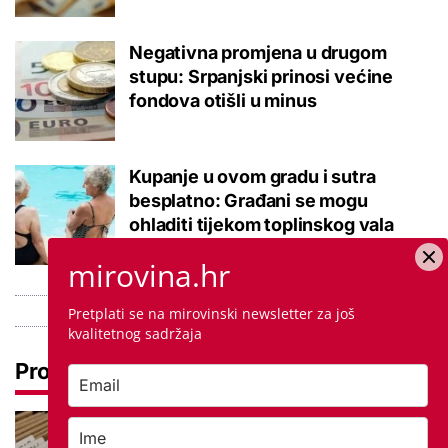
Negativna promjena u drugom
stupu: Srpanjski prinosi većine
fondova otišli u minus
Kupanje u ovom gradu i sutra
besplatno: Građani se mogu
ohladiti tijekom toplinskog vala
mirovina.hr
Pretplati se na mirovinski newsletter za još
kvalitetnog sadržaja
Pročitaj još
Promjena prakse za sve SC-ove,
kršili su zakon? Za jedan nam je