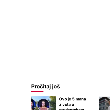
Pročitaj još
Ovo je 5 mana
života u
studentskom