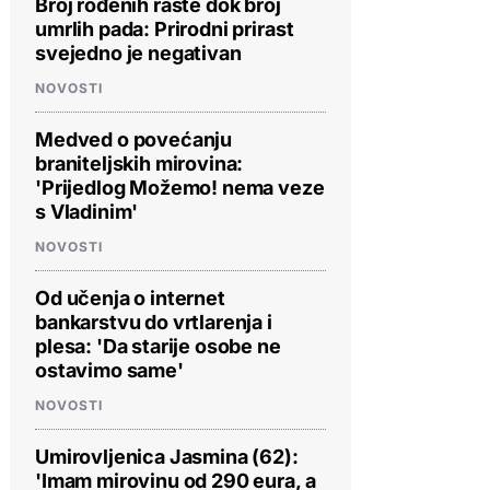
Broj rođenih raste dok broj
umrlih pada: Prirodni prirast
svejedno je negativan
NOVOSTI
Medved o povećanju
braniteljskih mirovina:
'Prijedlog Možemo! nema veze
s Vladinim'
NOVOSTI
Od učenja o internet
bankarstvu do vrtlarenja i
plesa: 'Da starije osobe ne
ostavimo same'
NOVOSTI
Umirovljenica Jasmina (62):
'Imam mirovinu od 290 eura, a