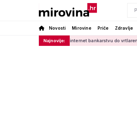
Novosti
Mirovine
Priče
Zdravlje
dinim'
Od učenja o internet bankarstvu do vrtlarenja i plesa
Najnovije: