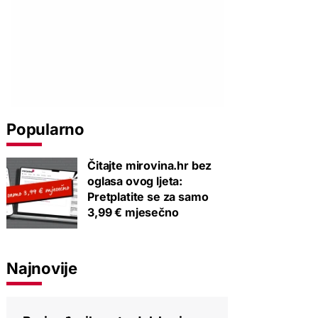
Popularno
Čitajte mirovina.hr bez
oglasa ovog ljeta:
Pretplatite se za samo
3,99 € mjesečno
Najnovije