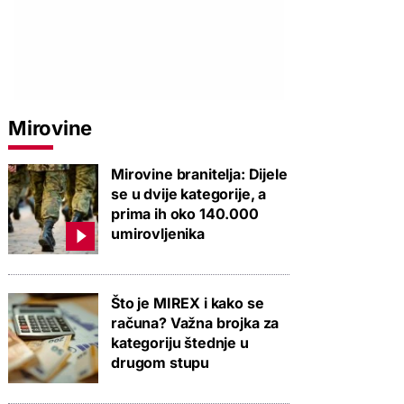
Mirovine
Mirovine branitelja: Dijele
se u dvije kategorije, a
prima ih oko 140.000
umirovljenika
Što je MIREX i kako se
računa? Važna brojka za
kategoriju štednje u
drugom stupu