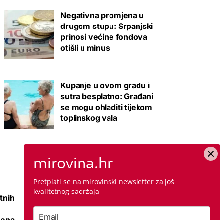
Negativna promjena u
drugom stupu: Srpanjski
prinosi većine fondova
otišli u minus
Kupanje u ovom gradu i
sutra besplatno: Građani
se mogu ohladiti tijekom
toplinskog vala
mirovina.hr
Pretplati se na mirovinski newsletter za još
kvalitetnog sadržaja
tnih
Raspisana dva
mega natječaja za
jena
80 km cesta kod