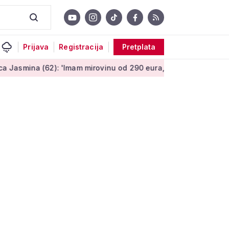
Prijava
Registracija
Pretplata
 (62): 'Imam mirovinu od 290 eura, a dobijem i socijalnu pomo