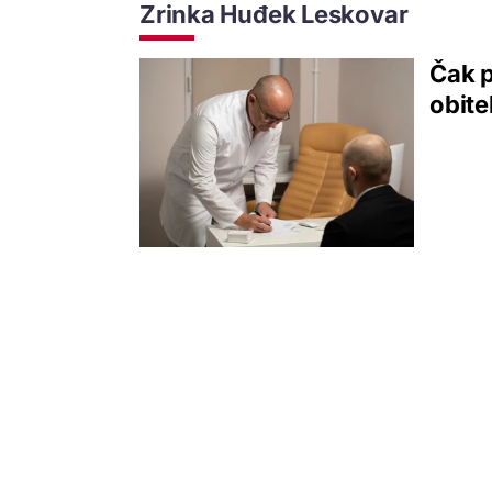
Zrinka Huđek Leskovar
Čak p
obite