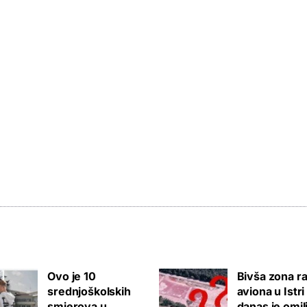
Ovo je 10
Bivša zona ra
srednjoškolskih
aviona u Istri
smjerova u
danas je omil