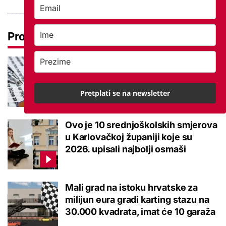
Pročitaj još
Ove lektire maturanti se najviše
boje, a samo je jednom bila tema
eseja i to na jesenskom roku
Pretplati se na newsletter
Ovo je 10 srednjoškolskih smjerova
u Karlovačkoj županiji koje su
2026. upisali najbolji osmaši
Mali grad na istoku hrvatske za
milijun eura gradi karting stazu na
30.000 kvadrata, imat će 10 garaža