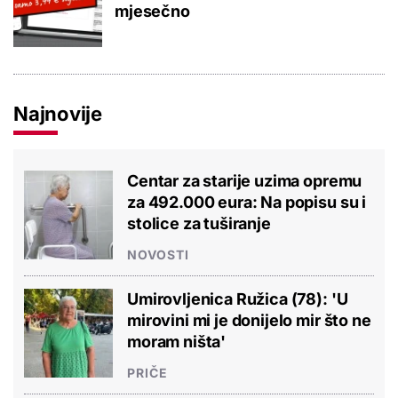
mjesečno
Najnovije
Centar za starije uzima opremu
za 492.000 eura: Na popisu su i
stolice za tuširanje
NOVOSTI
Umirovljenica Ružica (78): 'U
mirovini mi je donijelo mir što ne
moram ništa'
PRIČE