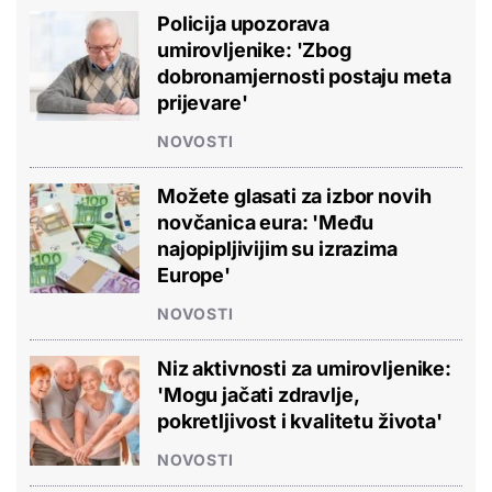
Policija upozorava
umirovljenike: 'Zbog
dobronamjernosti postaju meta
prijevare'
NOVOSTI
Možete glasati za izbor novih
novčanica eura: 'Među
najopipljivijim su izrazima
Europe'
NOVOSTI
Niz aktivnosti za umirovljenike:
'Mogu jačati zdravlje,
pokretljivost i kvalitetu života'
NOVOSTI