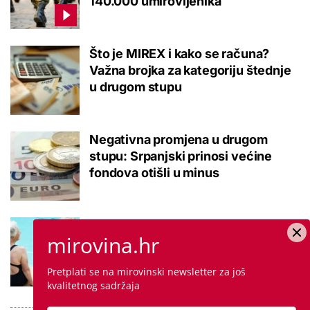
140.000 umirovljenika
Što je MIREX i kako se računa?
Važna brojka za kategoriju štednje
u drugom stupu
Negativna promjena u drugom
stupu: Srpanjski prinosi većine
fondova otišli u minus
Kupanje u ovom gradu i sutra
mirovina.hr
besplatno: Građani se mogu
ohladiti tijekom toplinskog vala
Pretplati se na mirovinski newsletter za još
kvalitetnog sadržaja