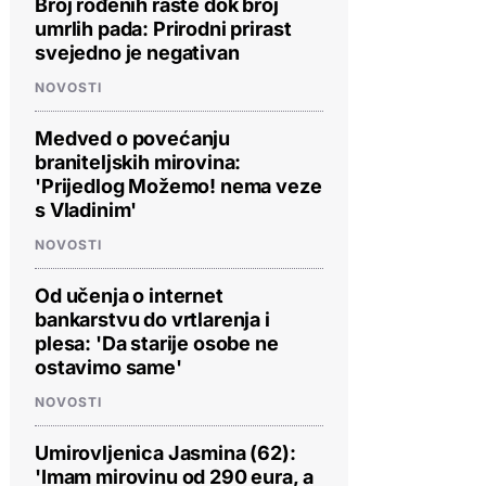
Broj rođenih raste dok broj
umrlih pada: Prirodni prirast
svejedno je negativan
NOVOSTI
Medved o povećanju
braniteljskih mirovina:
'Prijedlog Možemo! nema veze
s Vladinim'
NOVOSTI
Od učenja o internet
bankarstvu do vrtlarenja i
plesa: 'Da starije osobe ne
ostavimo same'
NOVOSTI
Umirovljenica Jasmina (62):
'Imam mirovinu od 290 eura, a