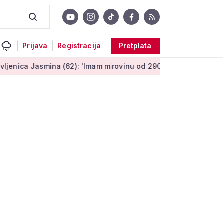
Prijava
Registracija
Pretplata
asmina (62): 'Imam mirovinu od 290 eura, a dobijem i socijaln