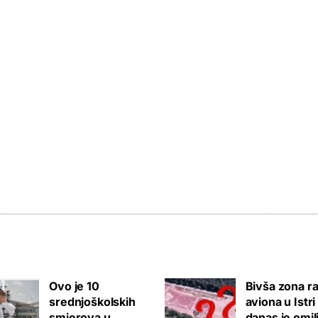
Ovo je 10
Bivša zona ra
srednjoškolskih
aviona u Istri
smjerova u
danas je omil