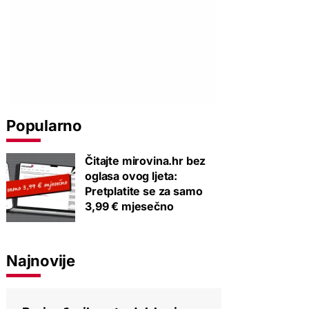
Popularno
Čitajte mirovina.hr bez
oglasa ovog ljeta:
Pretplatite se za samo
3,99 € mjesečno
Najnovije