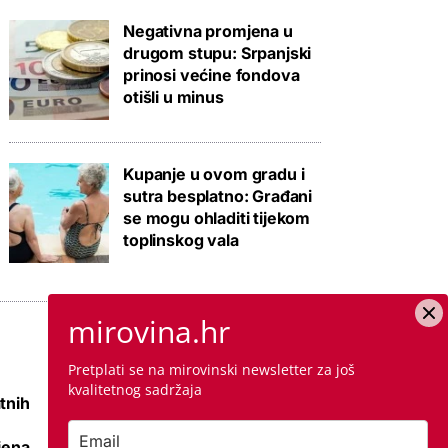
Negativna promjena u
drugom stupu: Srpanjski
prinosi većine fondova
otišli u minus
Kupanje u ovom gradu i
sutra besplatno: Građani
se mogu ohladiti tijekom
toplinskog vala
mirovina.hr
Pretplati se na mirovinski newsletter za još
kvalitetnog sadržaja
tnih
Raspisana dva
mega natječaja za
jena
80 km cesta kod