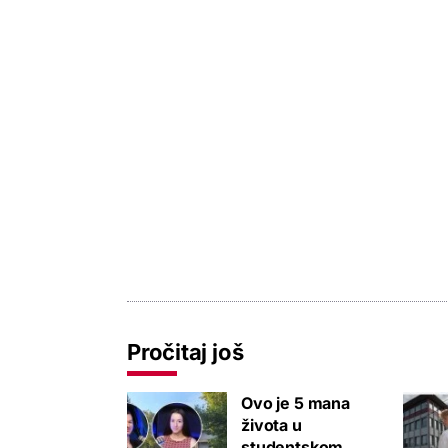
Pročitaj još
Ovo je 5 mana
života u
studentskom