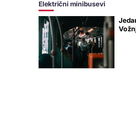
Električni minibusevi
Jedan
Vožnj