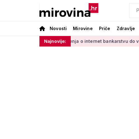
Novosti
Mirovine
Priče
Zdravlje
 s Vladinim'
Od učenja o internet bankarstvu do vrtlarenja 
Najnovije: