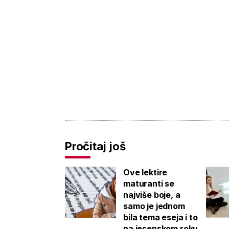
Pročitaj još
Ove lektire
maturanti se
najviše boje, a
samo je jednom
bila tema eseja i to
na jesenskom roku