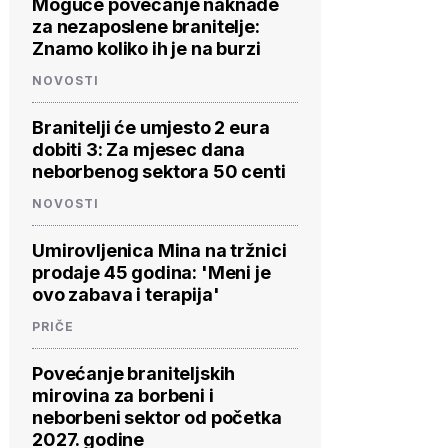
Moguće povećanje naknade
za nezaposlene branitelje:
Znamo koliko ih je na burzi
NOVOSTI
Branitelji će umjesto 2 eura
dobiti 3: Za mjesec dana
neborbenog sektora 50 centi
NOVOSTI
Umirovljenica Mina na tržnici
prodaje 45 godina: 'Meni je
ovo zabava i terapija'
PRIČE
Povećanje braniteljskih
mirovina za borbeni i
neborbeni sektor od početka
2027. godine