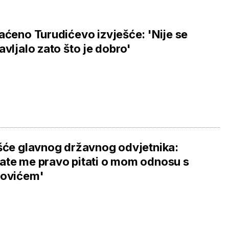
aćeno Turudićevo izvješće: 'Nije se
avljalo zato što je dobro'
šće glavnog državnog odvjetnika:
te me pravo pitati o mom odnosu s
kovićem'