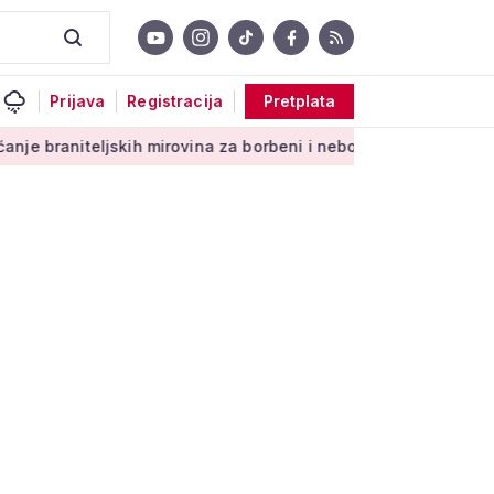
Prijava
Registracija
Pretplata
iteljskih mirovina za borbeni i neborbeni sektor od početka 2