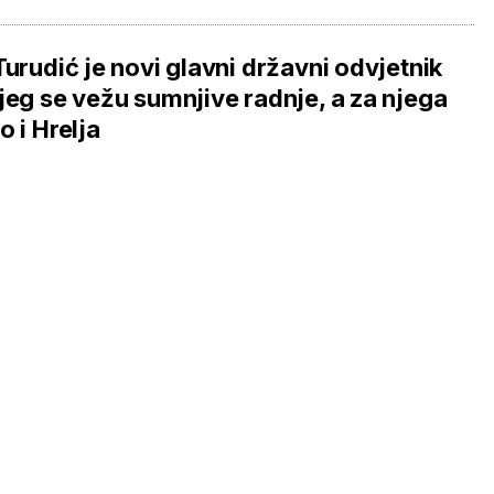
Turudić je novi glavni državni odvjetnik
jeg se vežu sumnjive radnje, a za njega
o i Hrelja