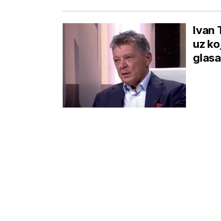
Ivan 
uz ko
glasa