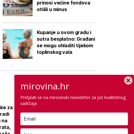
prinosi većine fondova
otišli u minus
Kupanje u ovom gradu i
sutra besplatno: Građani
se mogu ohladiti tijekom
toplinskog vala
mirovina.hr
Pretplati se na mirovinski newsletter za još kvalitetnog
Galerija: Sanacija
sadržaja
ske za
olimpijskog
gradi
bazena iz 1972.,
u na
samo
rata,
antikorozivna
araža
zaštita 300 tisuća