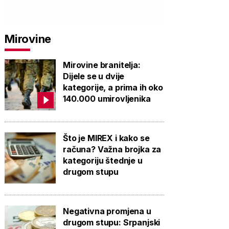
Mirovine
Mirovine branitelja:
Dijele se u dvije
kategorije, a prima ih oko
140.000 umirovljenika
Što je MIREX i kako se
računa? Važna brojka za
kategoriju štednje u
drugom stupu
Negativna promjena u
drugom stupu: Srpanjski