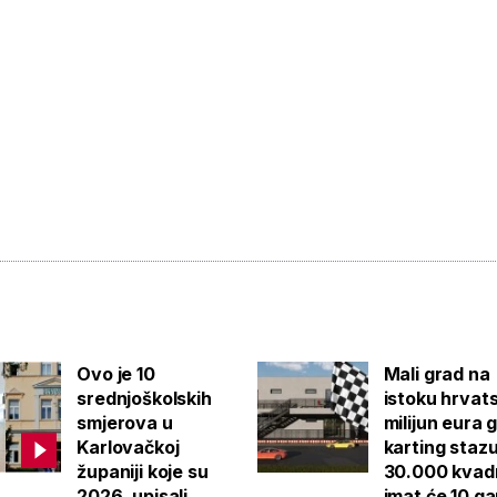
Ovo je 10
Mali grad na
srednjoškolskih
istoku hrvat
smjerova u
milijun eura 
Karlovačkoj
karting staz
županiji koje su
30.000 kvad
2026. upisali
imat će 10 g