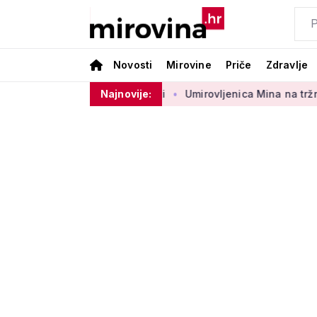
Novosti
Mirovine
Priče
Zdravlje
rbenog sektora 50 centi
Najnovije:
Umirovljenica Mina na tržnici proda