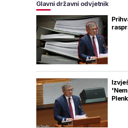
Glavni državni odvjetnik
Prihv
raspr
Izvje
'Nema
Plen