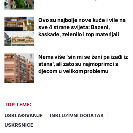
Ovo su najbolje nove kuće i vile na
sve 4 strane svijeta: Bazeni,
kaskade, zelenilo i top materijali
Nema više 'sin mi se ženi pa izađi iz
stana', ali zato su najmoprimci s
djecom u velikom problemu
TOP TEME:
USKLAĐIVANJE
INKLUZIVNI DODATAK
USKRSNICE