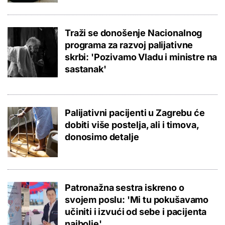
Traži se donošenje Nacionalnog
programa za razvoj palijativne
skrbi: 'Pozivamo Vladu i ministre na
sastanak'
Palijativni pacijenti u Zagrebu će
dobiti više postelja, ali i timova,
donosimo detalje
Patronažna sestra iskreno o
svojem poslu: 'Mi tu pokušavamo
učiniti i izvući od sebe i pacijenta
najbolje'