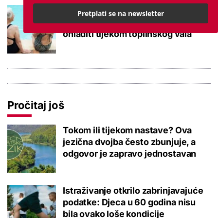
Kupanje u ovom gradu i sutra
Pretplati se na newsletter
besplatno: Građani se mogu
ohladiti tijekom toplinskog vala
Pročitaj još
Tokom ili tijekom nastave? Ova
jezična dvojba često zbunjuje, a
odgovor je zapravo jednostavan
Istraživanje otkrilo zabrinjavajuće
podatke: Djeca u 60 godina nisu
bila ovako loše kondicije