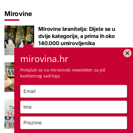
Mirovine
Mirovine branitelja: Dijele se u
dvije kategorije, a prima ih oko
140.000 umirovljenika
mirovina.hr
Što je MIREX i kako se računa?
Pretplati se na mirovinski newsletter za još
Važna brojka za kategoriju štednje
kvalitetnog sadržaja
u drugom stupu
Negativna promjena u drugom
stupu: Srpanjski prinosi većine
fondova otišli u minus