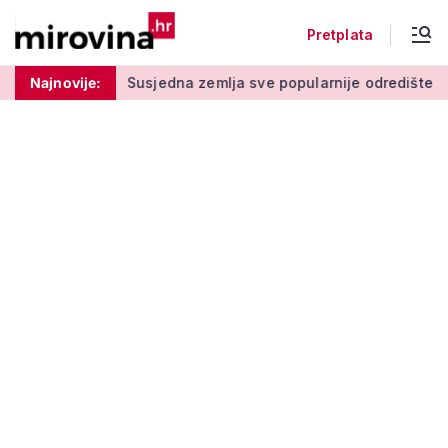
Pretplata
gom stupu
Najnovije:
Susjedna zemlja sve popularnije odredište Amerika