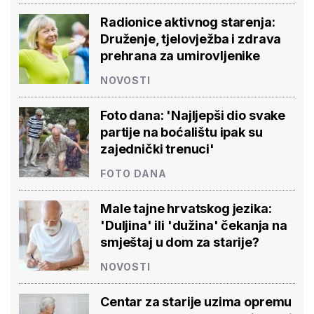
Radionice aktivnog starenja:
Druženje, tjelovježba i zdrava
prehrana za umirovljenike
NOVOSTI
Foto dana: 'Najljepši dio svake
partije na boćalištu ipak su
zajednički trenuci'
FOTO DANA
Male tajne hrvatskog jezika:
'Duljina' ili 'dužina' čekanja na
smještaj u dom za starije?
NOVOSTI
Centar za starije uzima opremu