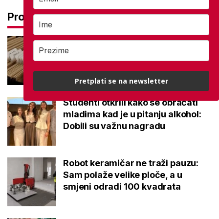
Pročitaj još
Promjena prakse za sve SC-ove,
kršili su zakon? Za jedan nam je
potvrđeno
Pretplati se na newsletter
Studenti otkrili kako se obraćati
mladima kad je u pitanju alkohol:
Dobili su važnu nagradu
Robot keramičar ne traži pauzu:
Sam polaže velike ploče, a u
smjeni odradi 100 kvadrata