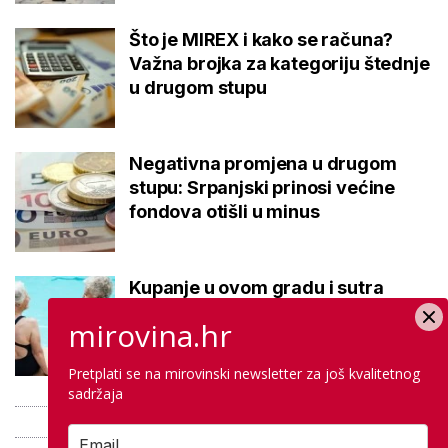
Što je MIREX i kako se računa?
Važna brojka za kategoriju štednje
u drugom stupu
Negativna promjena u drugom
stupu: Srpanjski prinosi većine
fondova otišli u minus
Kupanje u ovom gradu i sutra
besplatno: Građani se mogu
mirovina.hr
ohladiti tijekom toplinskog vala
Pretplati se na mirovinski newsletter za još kvalitetnog
sadržaja