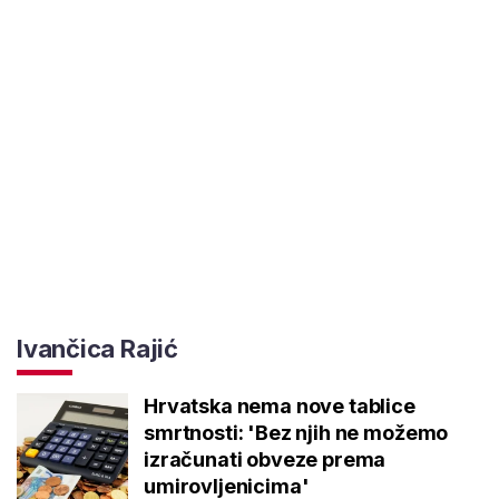
Ivančica Rajić
Hrvatska nema nove tablice
smrtnosti: 'Bez njih ne možemo
izračunati obveze prema
umirovljenicima'