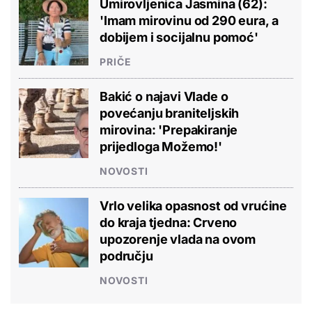
Umirovljenica Jasmina (62):
'Imam mirovinu od 290 eura, a
dobijem i socijalnu pomoć'
PRIČE
Bakić o najavi Vlade o
povećanju braniteljskih
mirovina: 'Prepakiranje
prijedloga Možemo!'
NOVOSTI
Vrlo velika opasnost od vrućine
do kraja tjedna: Crveno
upozorenje vlada na ovom
području
NOVOSTI