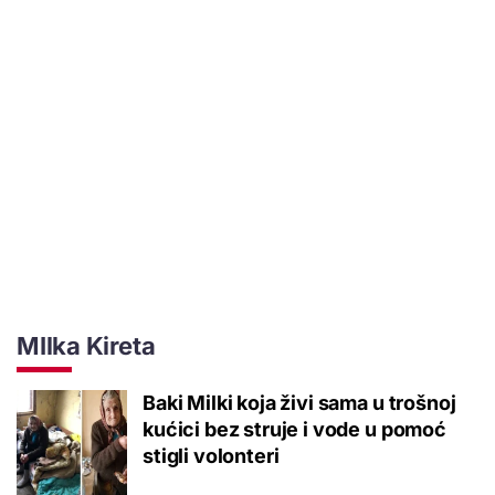
MIlka Kireta
Baki Milki koja živi sama u trošnoj
kućici bez struje i vode u pomoć
stigli volonteri