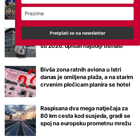
brucoš mora naviknuti
Ovo je 10 srednjoškolskih smjerova
Pretplati se na newsletter
u Krapinsko-zagorskoj županiji koje
su 2026. upisali najbolji osmaši
Bivša zona ratnih aviona u Istri
danas je omiljena plaža, a na starim
crvenim pločicam planira se hotel
Raspisana dva mega natječaja za
80 km cesta kod susjeda, gradi se
spoj na europsku prometnu mrežu