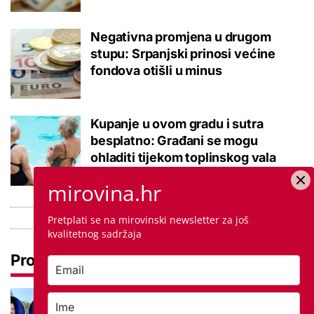
Negativna promjena u drugom
stupu: Srpanjski prinosi većine
fondova otišli u minus
Kupanje u ovom gradu i sutra
besplatno: Građani se mogu
ohladiti tijekom toplinskog vala
mirovina.hr
Pretplati se na mirovinski newsletter za još
kvalitetnog sadržaja
Pročitaj još
Ovo je 5 mana života u
studentskom domu na koje se svaki