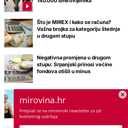
140.000 umirovljenika
Što je MIREX i kako se računa?
Važna brojka za kategoriju štednje
u drugom stupu
Negativna promjena u drugom
stupu: Srpanjski prinosi većine
fondova otišli u minus
Kupanje u ovom gradu i sutra
mirovina.hr
besplatno: Građani se mogu
ohladiti tijekom toplinskog vala
Pretplati se na mirovinski newsletter za još
kvalitetnog sadržaja