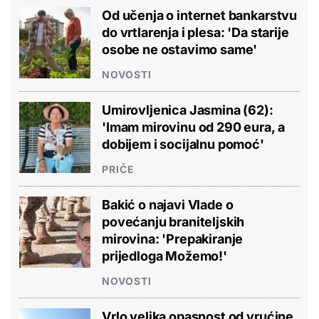
Od učenja o internet bankarstvu
do vrtlarenja i plesa: 'Da starije
osobe ne ostavimo same'
NOVOSTI
Umirovljenica Jasmina (62):
'Imam mirovinu od 290 eura, a
dobijem i socijalnu pomoć'
PRIČE
Bakić o najavi Vlade o
povećanju braniteljskih
mirovina: 'Prepakiranje
prijedloga Možemo!'
NOVOSTI
Vrlo velika opasnost od vrućine