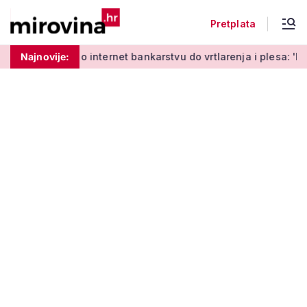
Pretplata
Od učenja o internet bankarstvu do vrtlarenja i plesa: 'Da sta
Najnovije: