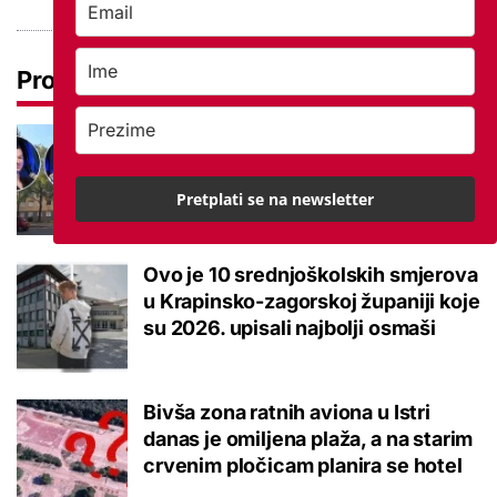
Pročitaj još
Ovo je 5 mana života u
studentskom domu na koje se svaki
brucoš mora naviknuti
Pretplati se na newsletter
Ovo je 10 srednjoškolskih smjerova
u Krapinsko-zagorskoj županiji koje
su 2026. upisali najbolji osmaši
Bivša zona ratnih aviona u Istri
danas je omiljena plaža, a na starim
crvenim pločicam planira se hotel