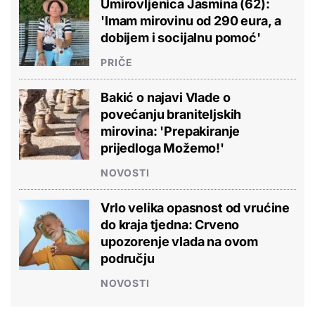
Umirovljenica Jasmina (62):
'Imam mirovinu od 290 eura, a
dobijem i socijalnu pomoć'
PRIČE
Bakić o najavi Vlade o
povećanju braniteljskih
mirovina: 'Prepakiranje
prijedloga Možemo!'
NOVOSTI
Vrlo velika opasnost od vrućine
do kraja tjedna: Crveno
upozorenje vlada na ovom
području
NOVOSTI