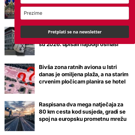
brucoš mora naviknuti
Ovo je 10 srednjoškolskih smjerova
Pretplati se na newsletter
u Krapinsko-zagorskoj županiji koje
su 2026. upisali najbolji osmaši
Bivša zona ratnih aviona u Istri
danas je omiljena plaža, a na starim
crvenim pločicam planira se hotel
Raspisana dva mega natječaja za
80 km cesta kod susjeda, gradi se
spoj na europsku prometnu mrežu