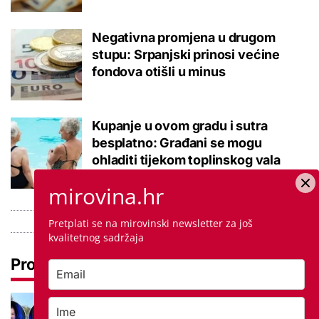
Negativna promjena u drugom
stupu: Srpanjski prinosi većine
fondova otišli u minus
Kupanje u ovom gradu i sutra
besplatno: Građani se mogu
ohladiti tijekom toplinskog vala
mirovina.hr
Pretplati se na mirovinski newsletter za još
kvalitetnog sadržaja
Pročitaj još
Ovo je 5 mana života u
studentskom domu na koje se svaki