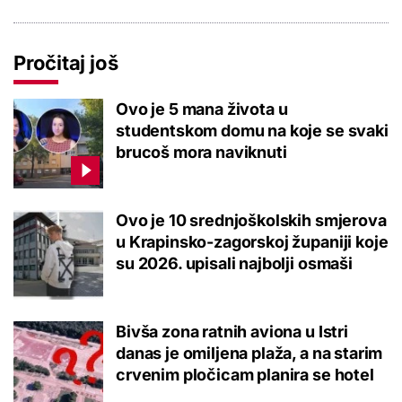
Pročitaj još
Ovo je 5 mana života u
studentskom domu na koje se svaki
brucoš mora naviknuti
Ovo je 10 srednjoškolskih smjerova
u Krapinsko-zagorskoj županiji koje
su 2026. upisali najbolji osmaši
Bivša zona ratnih aviona u Istri
danas je omiljena plaža, a na starim
crvenim pločicam planira se hotel