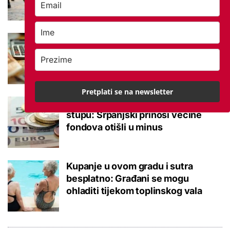
Što je MIREX i kako se računa?
Važna brojka za kategoriju štednje
u drugom stupu
Pretplati se na newsletter
Negativna promjena u drugom
stupu: Srpanjski prinosi većine
fondova otišli u minus
Kupanje u ovom gradu i sutra
besplatno: Građani se mogu
ohladiti tijekom toplinskog vala