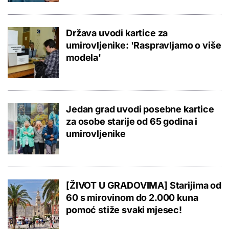
Država uvodi kartice za
umirovljenike: 'Raspravljamo o više
modela'
Jedan grad uvodi posebne kartice
za osobe starije od 65 godina i
umirovljenike
[ŽIVOT U GRADOVIMA] Starijima od
60 s mirovinom do 2.000 kuna
pomoć stiže svaki mjesec!