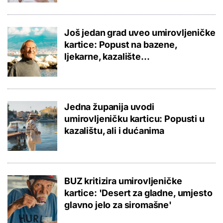
Još jedan grad uveo umirovljeničke
kartice: Popust na bazene,
ljekarne, kazalište...
Jedna županija uvodi
umirovljeničku karticu: Popusti u
kazalištu, ali i dućanima
BUZ kritizira umirovljeničke
kartice: 'Desert za gladne, umjesto
glavno jelo za siromašne'