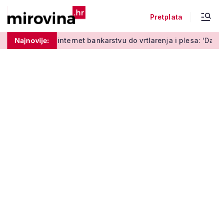
Pretplata
 učenja o internet bankarstvu do vrtlarenja i plesa: 'Da stari
Najnovije: