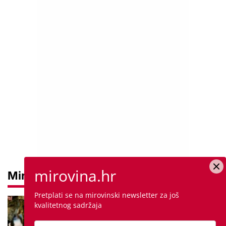
mirovina.hr
Mirovine
Pretplati se na mirovinski newsletter za još
Mirovine branitelja: Dijele se u
kvalitetnog sadržaja
dvije kategorije, a prima ih oko
140.000 umirovljenika