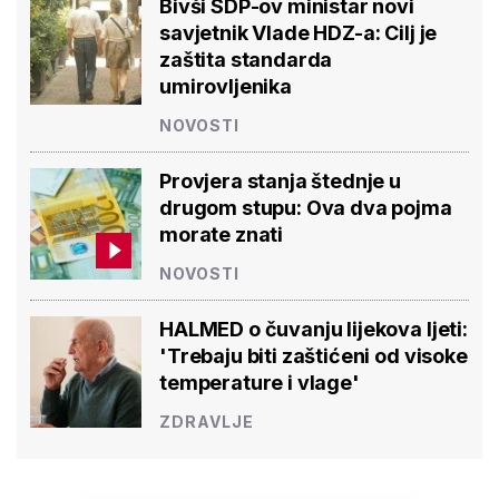
Bivši SDP-ov ministar novi
savjetnik Vlade HDZ-a: Cilj je
zaštita standarda
umirovljenika
NOVOSTI
Provjera stanja štednje u
drugom stupu: Ova dva pojma
morate znati
NOVOSTI
HALMED o čuvanju lijekova ljeti:
'Trebaju biti zaštićeni od visoke
temperature i vlage'
ZDRAVLJE