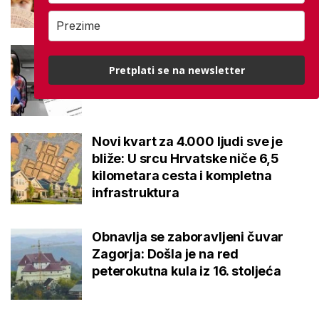
Četiri učilišta u problemu, država
pronašla značajne nedostatke:
Pretplati se na newsletter
'Iziskuje korjenite promjene'
Novi kvart za 4.000 ljudi sve je
bliže: U srcu Hrvatske niče 6,5
kilometara cesta i kompletna
infrastruktura
Obnavlja se zaboravljeni čuvar
Zagorja: Došla je na red
peterokutna kula iz 16. stoljeća