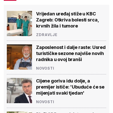
Vrijedan uređaj stiže u KBC
Zagreb: Otkriva bolesti srca,
krvnih žila i tumore
ZDRAVLJE
Zaposlenost i dalje raste: Usred
turističke sezone najviše novih
radnika u ovoj branši
NOVOSTI
Cijene goriva idu dolje, a
premijer ističe: 'Ubuduće će se
mijenjati svaki tjedan'
NOVOSTI