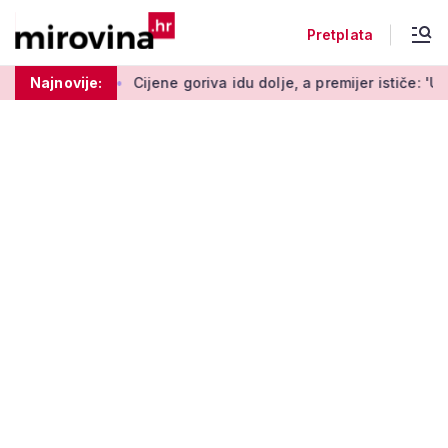
Pretplata
ovoj branši
Najnovije:
Cijene goriva idu dolje, a premijer ističe: 'Ubudu