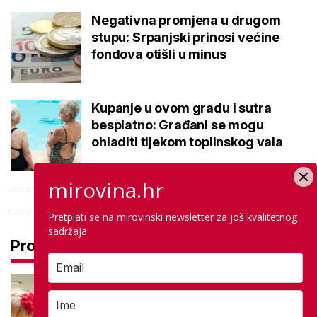
Negativna promjena u drugom
stupu: Srpanjski prinosi većine
fondova otišli u minus
Kupanje u ovom gradu i sutra
besplatno: Građani se mogu
ohladiti tijekom toplinskog vala
mirovina.hr
Pretplati se na mirovinski newsletter za još kvalitetnog
sadržaja
Pročitaj još
Treba li zbog vrućina odgoditi
početak škole? Učenici: 'Budimo
realni, prvi tjedan ne radimo ništa'