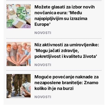
Možete glasati za izbor novih
novčanica eura: 'Među
najopipljivijim su izrazima
Europe'
NOVOSTI
Niz aktivnosti za umirovljenike:
'Mogu jačati zdravlje,
pokretljivost i kvalitetu života'
NOVOSTI
Moguće povećanje naknade za
nezaposlene branitelje: Znamo
koliko ih je na burzi
NOVOSTI