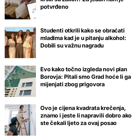
potvrđeno
Studenti otkrili kako se obraćati
mladima kad je u pitanju alkohol:
Dobili su važnu nagradu
Evo kako točno izgleda novi plan
Borovja: Pitali smo Grad hoće li ga
mijenjati zbog prigovora
Ovo je cijena kvadrata krečenja,
znamo i jeste li napravili dobro ako
ste čekali ljeto za ovaj posao