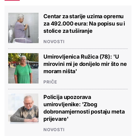
Centar za starije uzima opremu
za 492.000 eura: Na popisu su i
stolice za tuširanje
NOVOSTI
Umirovljenica Ružica (78): 'U
mirovini mi je donijelo mir što ne
moram ništa'
PRIČE
Policija upozorava
umirovljenike: 'Zbog
dobronamjernosti postaju meta
prijevare'
NOVOSTI