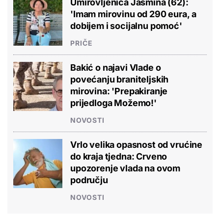
Umirovljenica Jasmina (62):
'Imam mirovinu od 290 eura, a
dobijem i socijalnu pomoć'
PRIČE
Bakić o najavi Vlade o
povećanju braniteljskih
mirovina: 'Prepakiranje
prijedloga Možemo!'
NOVOSTI
Vrlo velika opasnost od vrućine
do kraja tjedna: Crveno
upozorenje vlada na ovom
području
NOVOSTI