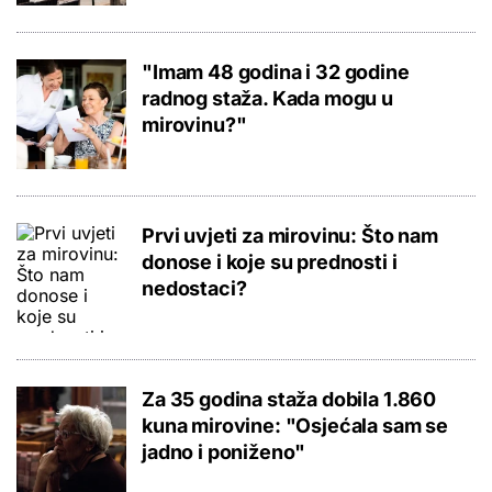
"Imam 48 godina i 32 godine
radnog staža. Kada mogu u
mirovinu?"
Prvi uvjeti za mirovinu: Što nam
donose i koje su prednosti i
nedostaci?
Za 35 godina staža dobila 1.860
kuna mirovine: "Osjećala sam se
jadno i poniženo"