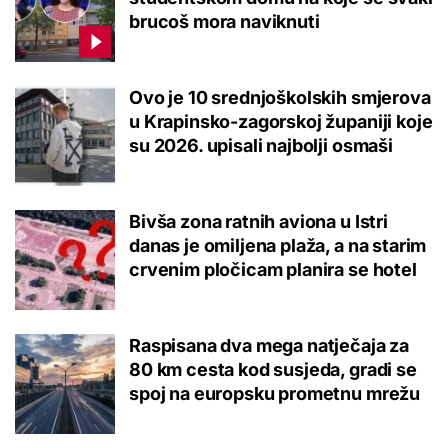
brucoš mora naviknuti
Ovo je 10 srednjoškolskih smjerova
u Krapinsko-zagorskoj županiji koje
su 2026. upisali najbolji osmaši
Bivša zona ratnih aviona u Istri
danas je omiljena plaža, a na starim
crvenim pločicam planira se hotel
Raspisana dva mega natječaja za
80 km cesta kod susjeda, gradi se
spoj na europsku prometnu mrežu