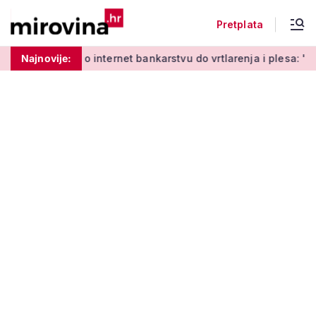
Pretplata
Od učenja o internet bankarstvu do vrtlarenja i plesa: 'Da st
Najnovije: