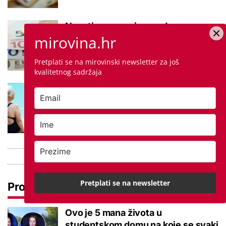
Negativna promjena u drugom
mirovina.hr
stupu: Srpanjski prinosi većine
fondova otišli u minus
Pretplati se na mirovinski newsletter za još
kvalitetnog sadržaja
Kupanje u ovom gradu i sutra
besplatno: Građani se mogu
ohladiti tijekom toplinskog vala
Pretplati se na newsletter
Pročitaj još
Ovo je 5 mana života u
studentskom domu na koje se svaki