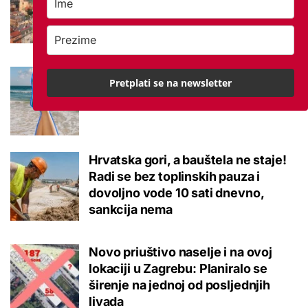
studenata? 'Ovrha može biti
neizvjesna'
Havaianas japanke: zašto ih nosimo
Pretplati se na newsletter
iz sezone u sezonu?
Hrvatska gori, a bauštela ne staje!
Radi se bez toplinskih pauza i
dovoljno vode 10 sati dnevno,
sankcija nema
Novo priuštivo naselje i na ovoj
lokaciji u Zagrebu: Planiralo se
širenje na jednoj od posljednjih
livada