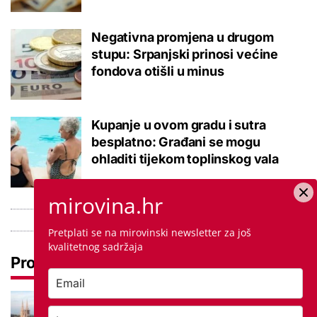
Negativna promjena u drugom
stupu: Srpanjski prinosi većine
fondova otišli u minus
Kupanje u ovom gradu i sutra
besplatno: Građani se mogu
ohladiti tijekom toplinskog vala
mirovina.hr
Pretplati se na mirovinski newsletter za još
kvalitetnog sadržaja
Pročitaj još
Hoće li se zbog novog Zakona o
najmu u priču uplesti roditelji