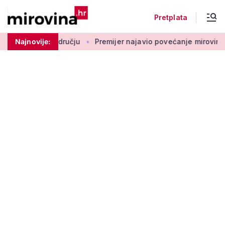
Pretplata
 na ovom području
Najnovije:
Premijer najavio povećanje mirovina za 2