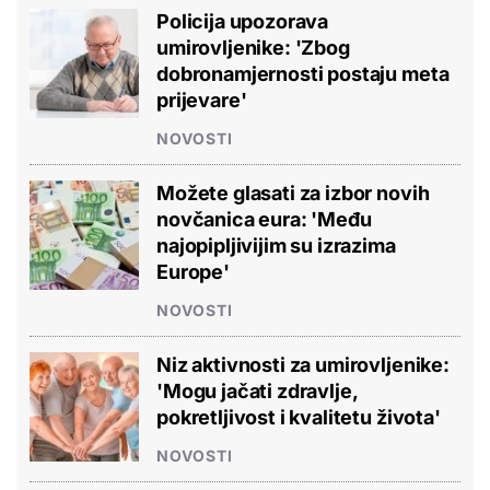
Policija upozorava
umirovljenike: 'Zbog
dobronamjernosti postaju meta
prijevare'
NOVOSTI
Možete glasati za izbor novih
novčanica eura: 'Među
najopipljivijim su izrazima
Europe'
NOVOSTI
Niz aktivnosti za umirovljenike:
'Mogu jačati zdravlje,
pokretljivost i kvalitetu života'
NOVOSTI