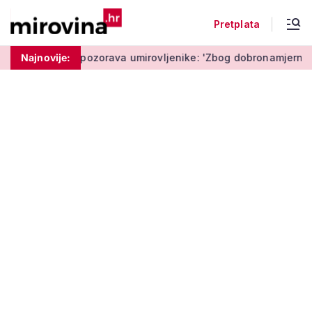
Pretplata
Policija upozorava umirovljenike: 'Zbog dobronamjernosti pos
Najnovije: