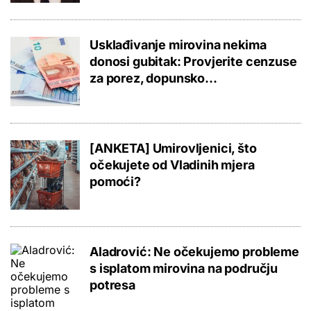
Usklađivanje mirovina nekima
donosi gubitak: Provjerite cenzuse
za porez, dopunsko...
[ANKETA] Umirovljenici, što
očekujete od Vladinih mjera
pomoći?
Aladrović: Ne očekujemo probleme
s isplatom mirovina na području
potresa