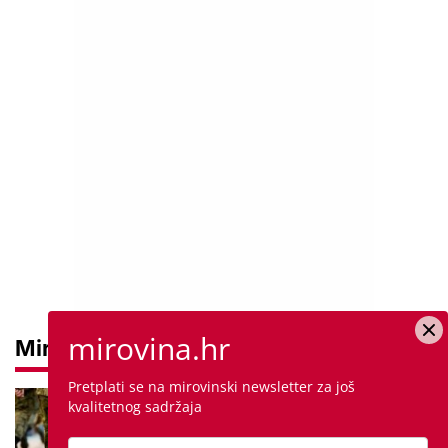
mirovina.hr
Mirovine
Pretplati se na mirovinski newsletter za još
Mirovine branitelja: Dijele se u
kvalitetnog sadržaja
dvije kategorije, a prima ih oko
140.000 umirovljenika