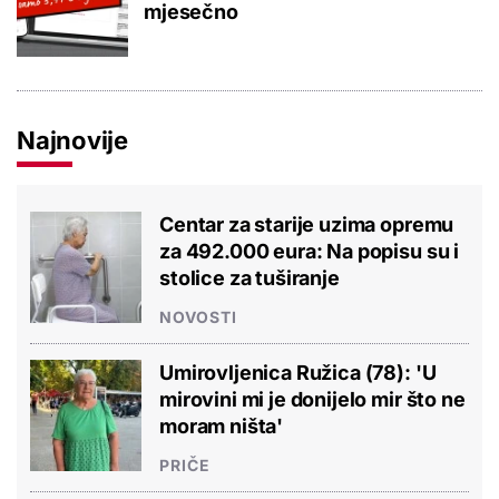
mjesečno
Najnovije
Centar za starije uzima opremu
za 492.000 eura: Na popisu su i
stolice za tuširanje
NOVOSTI
Umirovljenica Ružica (78): 'U
mirovini mi je donijelo mir što ne
moram ništa'
PRIČE