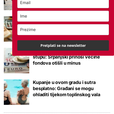
Što je MIREX i kako se računa?
Važna brojka za kategoriju štednje
u drugom stupu
Pretplati se na newsletter
Negativna promjena u drugom
stupu: Srpanjski prinosi većine
fondova otišli u minus
Kupanje u ovom gradu i sutra
besplatno: Građani se mogu
ohladiti tijekom toplinskog vala