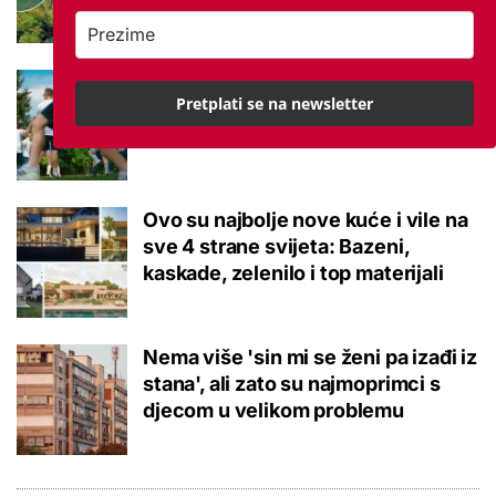
Istraživanje otkrilo zabrinjavajuće
Pretplati se na newsletter
podatke: Djeca u 60 godina nisu
bila ovako loše kondicije
Ovo su najbolje nove kuće i vile na
sve 4 strane svijeta: Bazeni,
kaskade, zelenilo i top materijali
Nema više 'sin mi se ženi pa izađi iz
stana', ali zato su najmoprimci s
djecom u velikom problemu