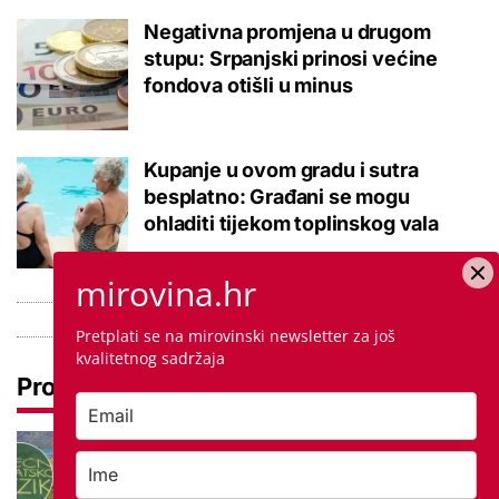
Negativna promjena u drugom
stupu: Srpanjski prinosi većine
fondova otišli u minus
Kupanje u ovom gradu i sutra
besplatno: Građani se mogu
ohladiti tijekom toplinskog vala
mirovina.hr
Pretplati se na mirovinski newsletter za još
kvalitetnog sadržaja
Pročitaj još
Tokom ili tijekom nastave? Ova
jezična dvojba često zbunjuje, a
odgovor je zapravo jednostavan