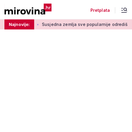
Pretplata
drugom stupu
Najnovije:
Susjedna zemlja sve popularnije odredište Amer