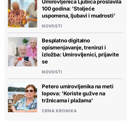
Umirovljenica Ljubica proslavila
100 godina: 'Stoljeće
uspomena, ljubavi i mudrosti'
NOVOSTI
Besplatno digitalno
opismenjavanje, treninzi i
izložba: Umirovljenici, prijavite
se
NOVOSTI
Petero umirovljenika na meti
lopova: 'Koriste gužve na
tržnicama i plažama'
CRNA KRONIKA