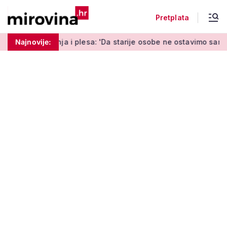
Pretplata
 do vrtlarenja i plesa: 'Da starije osobe ne ostavimo same'
Najnovije: