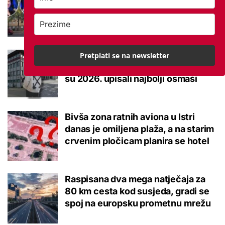
studentskom domu na koje se svaki
brucoš mora naviknuti
Ovo je 10 srednjoškolskih smjerova
Pretplati se na newsletter
u Krapinsko-zagorskoj županiji koje
su 2026. upisali najbolji osmaši
Bivša zona ratnih aviona u Istri
danas je omiljena plaža, a na starim
crvenim pločicam planira se hotel
Raspisana dva mega natječaja za
80 km cesta kod susjeda, gradi se
spoj na europsku prometnu mrežu