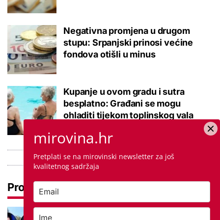
Negativna promjena u drugom
stupu: Srpanjski prinosi većine
fondova otišli u minus
Kupanje u ovom gradu i sutra
besplatno: Građani se mogu
ohladiti tijekom toplinskog vala
mirovina.hr
Pretplati se na mirovinski newsletter za još
kvalitetnog sadržaja
Pročitaj još
Ovo je 5 mana života u