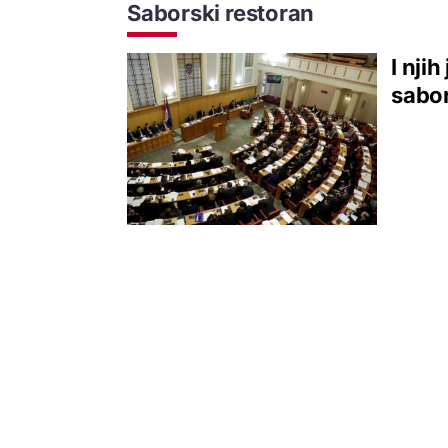
Saborski restoran
I njih
sabor