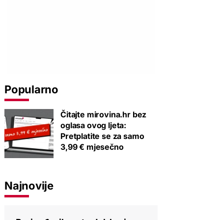
Popularno
Čitajte mirovina.hr bez
oglasa ovog ljeta:
Pretplatite se za samo
3,99 € mjesečno
Najnovije