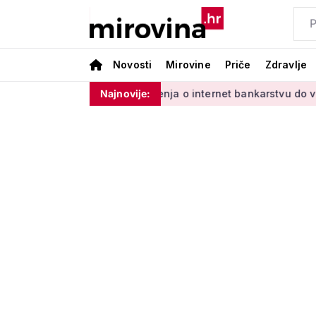
Novosti
Mirovine
Priče
Zdravlje
 s Vladinim'
Od učenja o internet bankarstvu do vrtlarenja 
Najnovije: