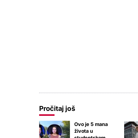
Pročitaj još
Ovo je 5 mana
života u
studentskom