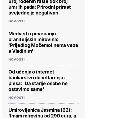
Broj rođenih raste dok broj
umrlih pada: Prirodni prirast
svejedno je negativan
NOVOSTI
Medved o povećanju
braniteljskih mirovina:
'Prijedlog Možemo! nema veze
s Vladinim'
NOVOSTI
Od učenja o internet
bankarstvu do vrtlarenja i
plesa: 'Da starije osobe ne
ostavimo same'
NOVOSTI
Umirovljenica Jasmina (62):
'Imam mirovinu od 290 eura, a