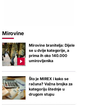
Mirovine
Mirovine branitelja: Dijele
se u dvije kategorije, a
prima ih oko 140.000
umirovljenika
Što je MIREX i kako se
računa? Važna brojka za
kategoriju štednje u
drugom stupu