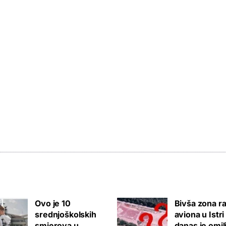
Ovo je 10
Bivša zona ra
srednjoškolskih
aviona u Istri
smjerova u
danas je omil