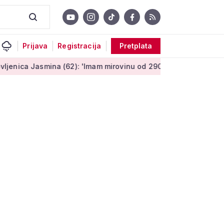
Prijava
Registracija
Pretplata
asmina (62): 'Imam mirovinu od 290 eura, a dobijem i socijaln