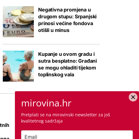
Negativna promjena u
drugom stupu: Srpanjski
prinosi većine fondova
otišli u minus
Kupanje u ovom gradu i
sutra besplatno: Građani
se mogu ohladiti tijekom
toplinskog vala
mirovina.hr
Pretplati se na mirovinski newsletter za još
kvalitetnog sadržaja
tnih
Raspisana dva
mega natječaja za
jena
80 km cesta kod