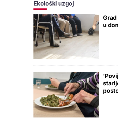
Ekološki uzgoj
Grad 
u dom
'Povi
stari
posto