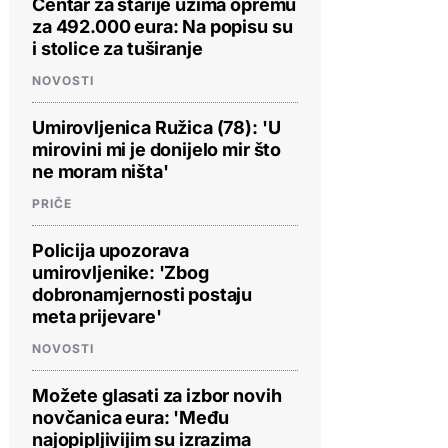
Centar za starije uzima opremu
za 492.000 eura: Na popisu su
i stolice za tuširanje
NOVOSTI
Umirovljenica Ružica (78): 'U
mirovini mi je donijelo mir što
ne moram ništa'
PRIČE
Policija upozorava
umirovljenike: 'Zbog
dobronamjernosti postaju
meta prijevare'
NOVOSTI
Možete glasati za izbor novih
novčanica eura: 'Među
najopipljivijim su izrazima