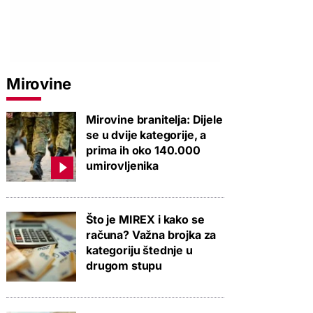
Mirovine
Mirovine branitelja: Dijele
se u dvije kategorije, a
prima ih oko 140.000
umirovljenika
Što je MIREX i kako se
računa? Važna brojka za
kategoriju štednje u
drugom stupu