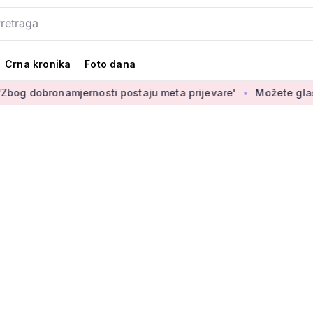
Crna kronika
Foto dana
bronamjernosti postaju meta prijevare'
Možete glasati za iz