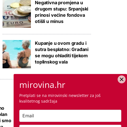
Negativna promjena u
drugom stupu: Srpanjski
prinosi većine fondova
otišli u minus
Kupanje u ovom gradu i
sutra besplatno: Građani
se mogu ohladiti tijekom
toplinskog vala
mirovina.hr
Pretplati se na mirovinski newsletter za još
kvalitetnog sadržaja
no
Ovo je cijena
plan
kvadrata krečenja,
li smo
znamo i jeste li
ga
napravili dobro ako