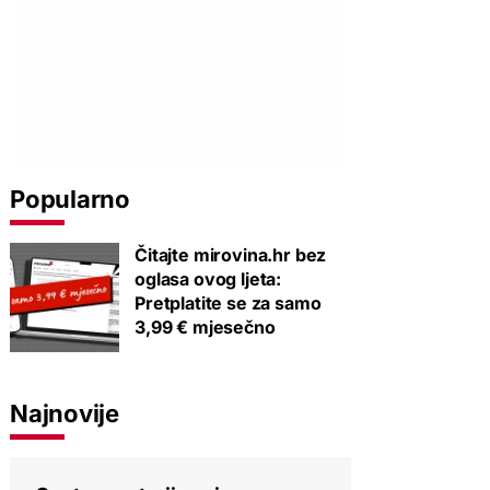
Popularno
Čitajte mirovina.hr bez
oglasa ovog ljeta:
Pretplatite se za samo
3,99 € mjesečno
Najnovije