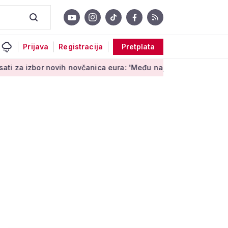
Prijava
Registracija
Pretplata
bor novih novčanica eura: 'Među najopipljivijim su izrazima Eur