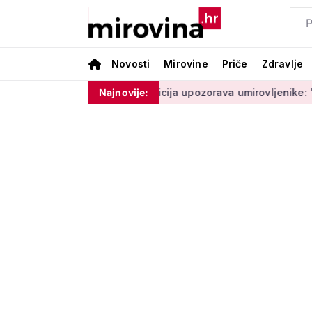
Novosti
Mirovine
Priče
Zdravlje
 ne moram ništa'
Policija upozorava umirovljenike: 'Zbog do
Najnovije: