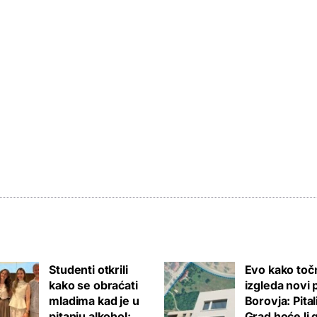
Studenti otkrili
Evo kako toč
kako se obraćati
izgleda novi 
mladima kad je u
Borovja: Pita
pitanju alkohol:
Grad hoće li 