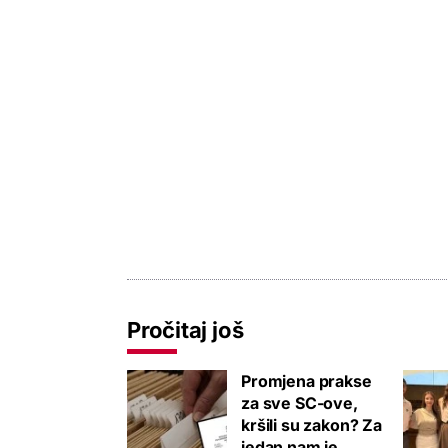
Pročitaj još
Promjena prakse
za sve SC-ove,
kršili su zakon? Za
jedan nam je