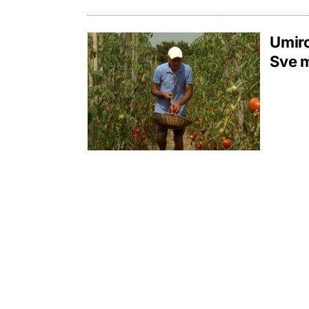
Umiro
Sve m