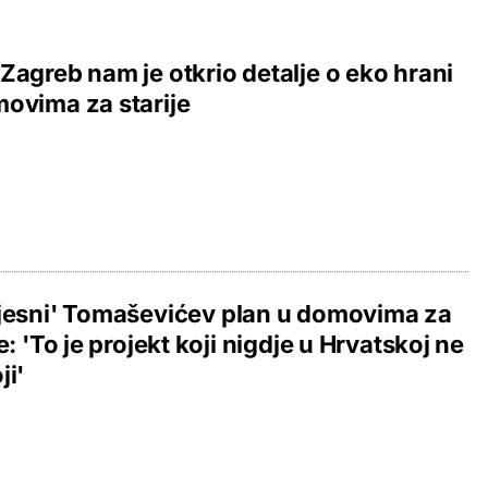
Zagreb nam je otkrio detalje o eko hrani
ovima za starije
jesni' Tomaševićev plan u domovima za
je: 'To je projekt koji nigdje u Hrvatskoj ne
ji'