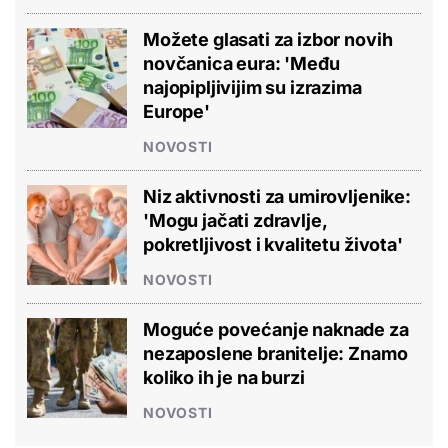
Možete glasati za izbor novih
novčanica eura: 'Među
najopipljivijim su izrazima
Europe'
NOVOSTI
Niz aktivnosti za umirovljenike:
'Mogu jačati zdravlje,
pokretljivost i kvalitetu života'
NOVOSTI
Moguće povećanje naknade za
nezaposlene branitelje: Znamo
koliko ih je na burzi
NOVOSTI