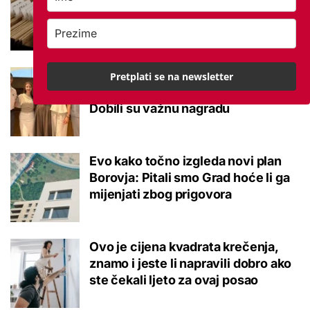
kršili su zakon? Za jedan nam je
potvrđeno
Studenti otkrili kako se obraćati
Pretplati se na newsletter
mladima kad je u pitanju alkohol:
Dobili su važnu nagradu
Evo kako točno izgleda novi plan
Borovja: Pitali smo Grad hoće li ga
mijenjati zbog prigovora
Ovo je cijena kvadrata krečenja,
znamo i jeste li napravili dobro ako
ste čekali ljeto za ovaj posao