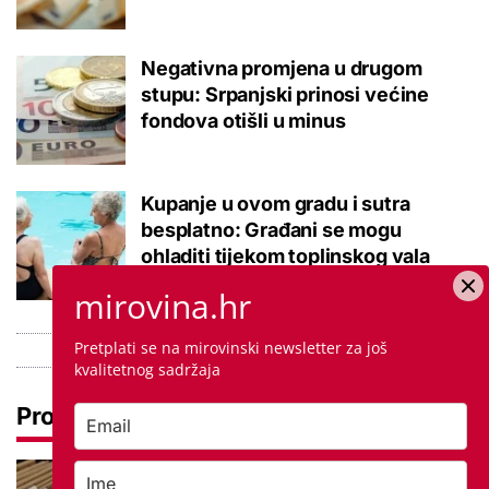
Negativna promjena u drugom
stupu: Srpanjski prinosi većine
fondova otišli u minus
Kupanje u ovom gradu i sutra
besplatno: Građani se mogu
ohladiti tijekom toplinskog vala
mirovina.hr
Pretplati se na mirovinski newsletter za još
kvalitetnog sadržaja
Pročitaj još
Promjena prakse za sve SC-ove,