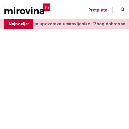
Pretplata
ta'
Najnovije:
Policija upozorava umirovljenike: 'Zbog dobronamjernos