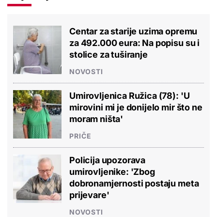
Centar za starije uzima opremu
za 492.000 eura: Na popisu su i
stolice za tuširanje
NOVOSTI
Umirovljenica Ružica (78): 'U
mirovini mi je donijelo mir što ne
moram ništa'
PRIČE
Policija upozorava
umirovljenike: 'Zbog
dobronamjernosti postaju meta
prijevare'
NOVOSTI