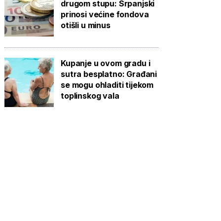
drugom stupu: Srpanjski
prinosi većine fondova
otišli u minus
Kupanje u ovom gradu i
sutra besplatno: Građani
se mogu ohladiti tijekom
toplinskog vala