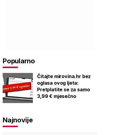
Popularno
Čitajte mirovina.hr bez
oglasa ovog ljeta:
Pretplatite se za samo
3,99 € mjesečno
Najnovije