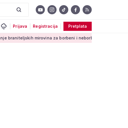
Prijava
Registracija
Pretplata
h mirovina za borbeni i neborbeni sektor od početka 2027. god