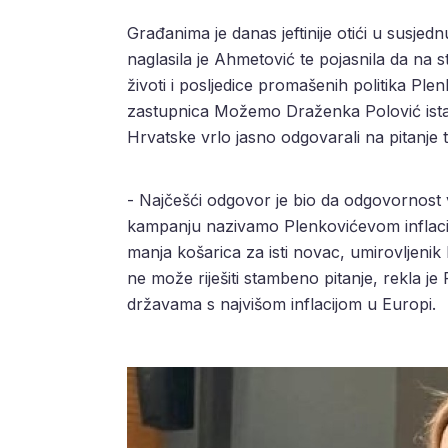
Građanima je danas jeftinije otići u susje
naglasila je Ahmetović te pojasnila da na 
životi i posljedice promašenih politika Ple
zastupnica Možemo Draženka Polović istak
Hrvatske vrlo jasno odgovarali na pitanje 
- Najčešći odgovor je bio da odgovornost v
kampanju nazivamo Plenkovićevom inflacijom.
manja košarica za isti novac, umirovljenik k
ne može riješiti stambeno pitanje, rekla je
državama s najvišom inflacijom u Europi.