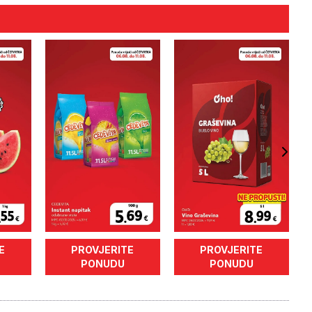
E
PROVJERITE
PROVJERITE
PONUDU
PONUDU