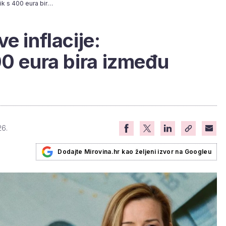
Knjiga Plenkovićeve inflacije: 'Umirovljenik s 400 eura bira između hrane i režija'
e inflacije:
00 eura bira između
26.
Dodajte Mirovina.hr kao željeni izvor na Googleu