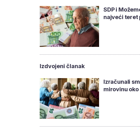
SDP i Možemo 
najveći teret
Izdvojeni članak
Izračunali sm
mirovinu oko 