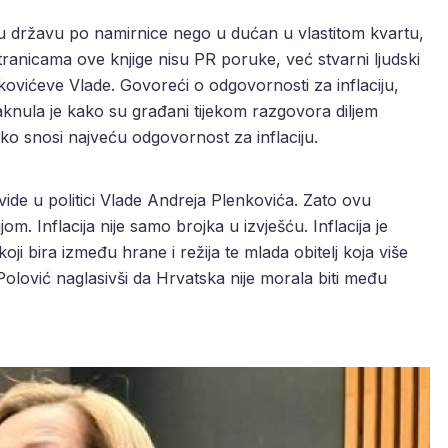
dnu državu po namirnice nego u dućan u vlastitom kvartu,
stranicama ove knjige nisu PR poruke, već stvarni ljudski
nkovićeve Vlade. Govoreći o odgovornosti za inflaciju,
nula je kako su građani tijekom razgovora diljem
tko snosi najveću odgovornost za inflaciju.
ide u politici Vlade Andreja Plenkovića. Zato ovu
 Inflacija nije samo brojka u izvješću. Inflacija je
oji bira između hrane i režija te mlada obitelj koja više
 Polović naglasivši da Hrvatska nije morala biti među