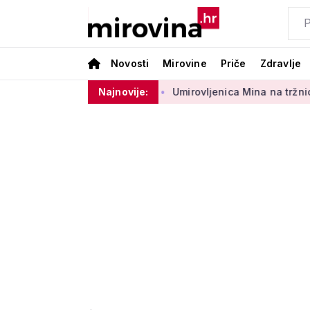
Novosti
Mirovine
Priče
Zdravlje
sektora 50 centi
Umirovljenica Mina na tržnici prodaje 45 go
Najnovije: