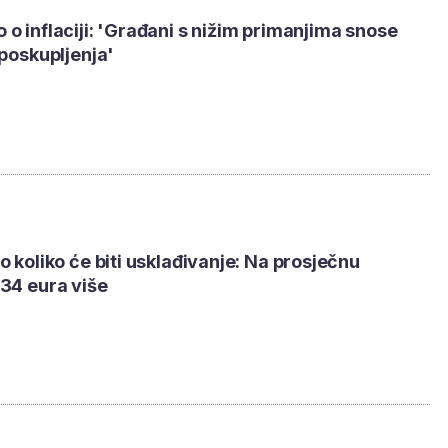
o inflaciji: 'Građani s nižim primanjima snose
 poskupljenja'
o koliko će biti usklađivanje: Na prosječnu
34 eura više