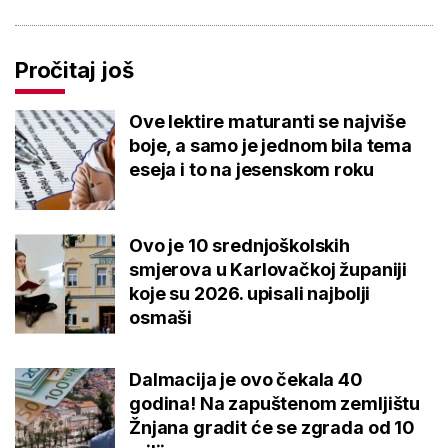
Pročitaj još
Ove lektire maturanti se najviše
boje, a samo je jednom bila tema
eseja i to na jesenskom roku
Ovo je 10 srednjoškolskih
smjerova u Karlovačkoj županiji
koje su 2026. upisali najbolji
osmaši
Dalmacija je ovo čekala 40
godina! Na zapuštenom zemljištu
Žnjana gradit će se zgrada od 10