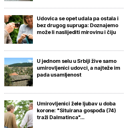
Udovica se opet udala pa ostala i
bez drugog supruga: Doznajemo
može li naslijediti mirovinu i čiju
U jednom selu u Srbiji žive samo
umirovljenici udovci, a najteže im
pada usamljenost
Umirovljenici žele ljubav u doba
korone: "Situirana gospođa (74)
traži Dalmatinca"...