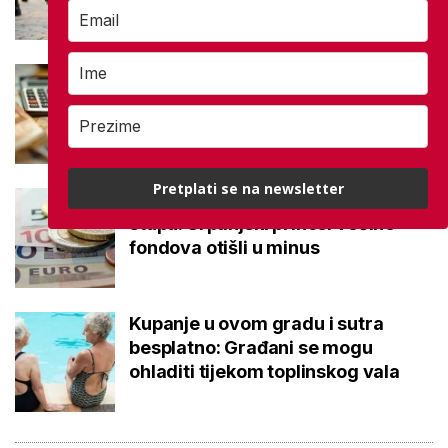
Što je MIREX i kako se računa?
Važna brojka za kategoriju štednje
u drugom stupu
Pretplati se na newsletter
Negativna promjena u drugom
stupu: Srpanjski prinosi većine
fondova otišli u minus
Kupanje u ovom gradu i sutra
besplatno: Građani se mogu
ohladiti tijekom toplinskog vala