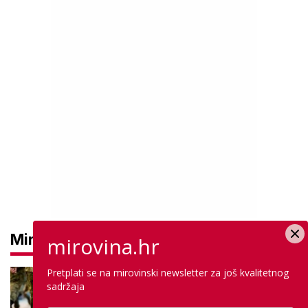
Mirovine
mirovina.hr
Pretplati se na mirovinski newsletter za još kvalitetnog
Mirovine branitelja: Dijele se u
sadržaja
dvije kategorije, a prima ih oko
140.000 umirovljenika