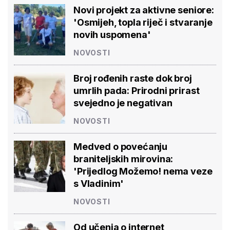
Novi projekt za aktivne seniore:
'Osmijeh, topla riječ i stvaranje
novih uspomena'
NOVOSTI
Broj rođenih raste dok broj
umrlih pada: Prirodni prirast
svejedno je negativan
NOVOSTI
Medved o povećanju
braniteljskih mirovina:
'Prijedlog Možemo! nema veze
s Vladinim'
NOVOSTI
Od učenja o internet