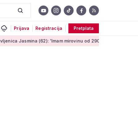
Prijava
Registracija
Pretplata
asmina (62): 'Imam mirovinu od 290 eura, a dobijem i socijaln