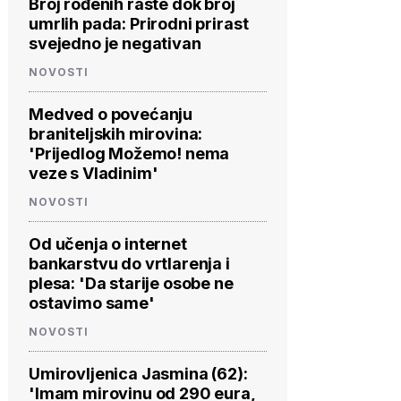
Broj rođenih raste dok broj
umrlih pada: Prirodni prirast
svejedno je negativan
NOVOSTI
Medved o povećanju
braniteljskih mirovina:
'Prijedlog Možemo! nema
veze s Vladinim'
NOVOSTI
Od učenja o internet
bankarstvu do vrtlarenja i
plesa: 'Da starije osobe ne
ostavimo same'
NOVOSTI
Umirovljenica Jasmina (62):
'Imam mirovinu od 290 eura,