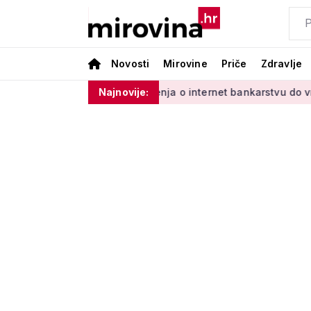
Novosti
Mirovine
Priče
Zdravlje
 s Vladinim'
Od učenja o internet bankarstvu do vrtlarenja 
Najnovije: