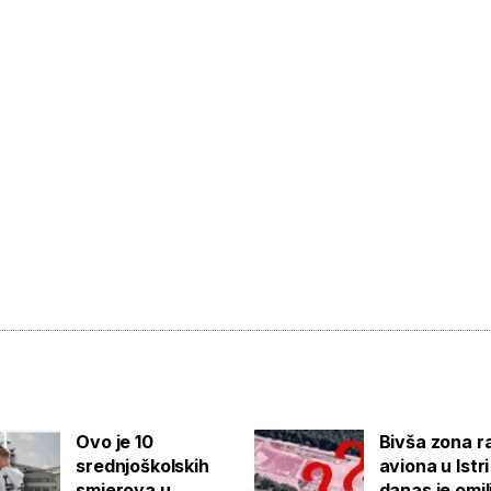
Ovo je 10
Bivša zona r
srednjoškolskih
aviona u Istri
smjerova u
danas je omi