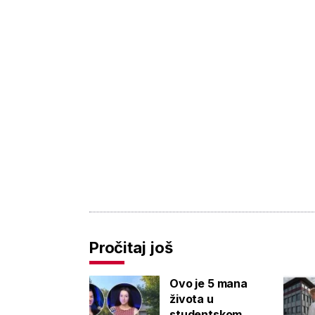
Pročitaj još
Ovo je 5 mana
života u
studentskom