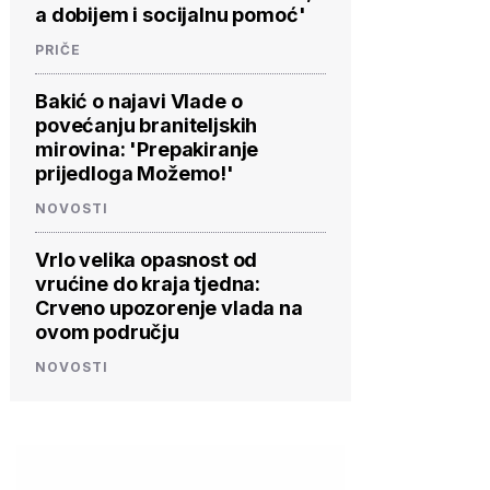
a dobijem i socijalnu pomoć'
PRIČE
Bakić o najavi Vlade o
povećanju braniteljskih
mirovina: 'Prepakiranje
prijedloga Možemo!'
NOVOSTI
Vrlo velika opasnost od
vrućine do kraja tjedna:
Crveno upozorenje vlada na
ovom području
NOVOSTI