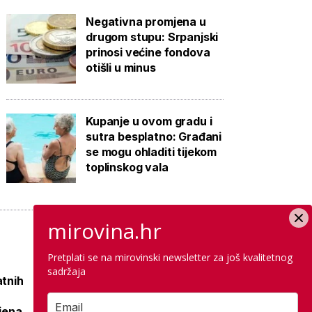
Negativna promjena u
drugom stupu: Srpanjski
prinosi većine fondova
otišli u minus
Kupanje u ovom gradu i
sutra besplatno: Građani
se mogu ohladiti tijekom
toplinskog vala
mirovina.hr
Pretplati se na mirovinski newsletter za još kvalitetnog
sadržaja
atnih
Raspisana dva
mega natječaja za
ljena
80 km cesta kod