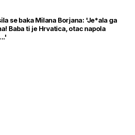
ila se baka Milana Borjana: 'Je*ala ga
na! Baba ti je Hrvatica, otac napola
..'