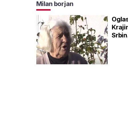
Milan borjan
Oglas
Kraji
Srbin.