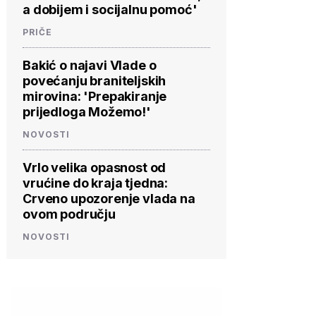
a dobijem i socijalnu pomoć'
PRIČE
Bakić o najavi Vlade o
povećanju braniteljskih
mirovina: 'Prepakiranje
prijedloga Možemo!'
NOVOSTI
Vrlo velika opasnost od
vrućine do kraja tjedna:
Crveno upozorenje vlada na
ovom području
NOVOSTI