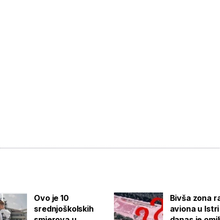
Ovo je 10
Bivša zona r
srednjoškolskih
aviona u Istri
smjerova u
danas je omi