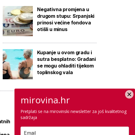
Negativna promjena u
drugom stupu: Srpanjski
prinosi većine fondova
otišli u minus
Kupanje u ovom gradu i
sutra besplatno: Građani
se mogu ohladiti tijekom
toplinskog vala
mirovina.hr
Pretplati se na mirovinski newsletter za još kvalitetnog
sadržaja
atnih
Raspisana dva
mega natječaja za
ljena
80 km cesta kod