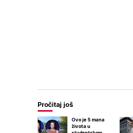
Pročitaj još
Ovo je 5 mana
života u
studentskom