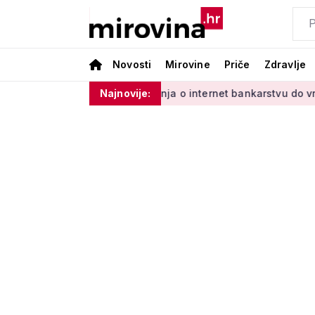
Novosti
Mirovine
Priče
Zdravlje
s Vladinim'
Od učenja o internet bankarstvu do vrtlarenja i
Najnovije: