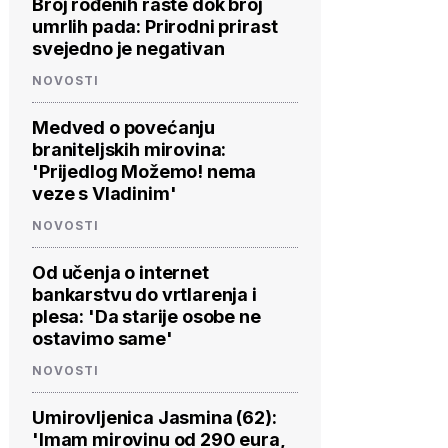
Broj rođenih raste dok broj
umrlih pada: Prirodni prirast
svejedno je negativan
NOVOSTI
Medved o povećanju
braniteljskih mirovina:
'Prijedlog Možemo! nema
veze s Vladinim'
NOVOSTI
Od učenja o internet
bankarstvu do vrtlarenja i
plesa: 'Da starije osobe ne
ostavimo same'
NOVOSTI
Umirovljenica Jasmina (62):
'Imam mirovinu od 290 eura,