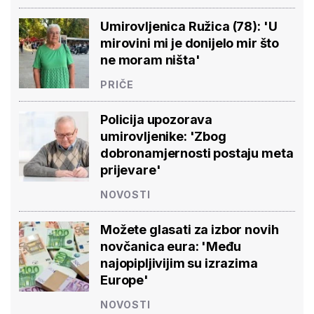
Umirovljenica Ružica (78): 'U
mirovini mi je donijelo mir što
ne moram ništa'
PRIČE
Policija upozorava
umirovljenike: 'Zbog
dobronamjernosti postaju meta
prijevare'
NOVOSTI
Možete glasati za izbor novih
novčanica eura: 'Među
najopipljivijim su izrazima
Europe'
NOVOSTI