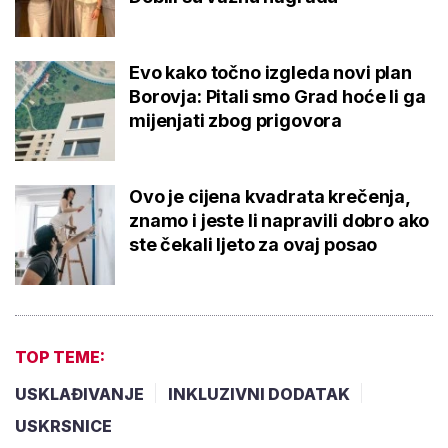
Evo kako točno izgleda novi plan
Borovja: Pitali smo Grad hoće li ga
mijenjati zbog prigovora
Ovo je cijena kvadrata krečenja,
znamo i jeste li napravili dobro ako
ste čekali ljeto za ovaj posao
TOP TEME:
USKLAĐIVANJE
INKLUZIVNI DODATAK
USKRSNICE