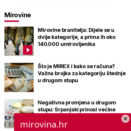
Mirovine
Mirovine branitelja: Dijele se u
dvije kategorije, a prima ih oko
140.000 umirovljenika
Što je MIREX i kako se računa?
Važna brojka za kategoriju štednje
u drugom stupu
Negativna promjena u drugom
stupu: Srpanjski prinosi većine
fondova otišli u minus
mirovina.hr