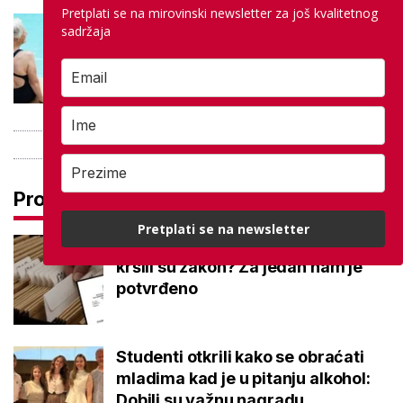
Pretplati se na mirovinski newsletter za još kvalitetnog
Kupanje u ovom gradu i sutra
sadržaja
besplatno: Građani se mogu
ohladiti tijekom toplinskog vala
Pročitaj još
Pretplati se na newsletter
Promjena prakse za sve SC-ove,
kršili su zakon? Za jedan nam je
potvrđeno
Studenti otkrili kako se obraćati
mladima kad je u pitanju alkohol:
Dobili su važnu nagradu