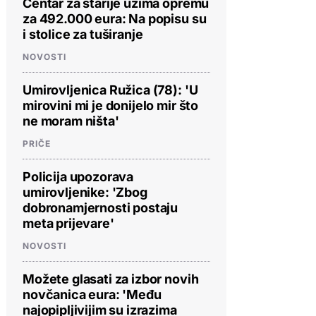
Centar za starije uzima opremu
za 492.000 eura: Na popisu su
i stolice za tuširanje
NOVOSTI
Umirovljenica Ružica (78): 'U
mirovini mi je donijelo mir što
ne moram ništa'
PRIČE
Policija upozorava
umirovljenike: 'Zbog
dobronamjernosti postaju
meta prijevare'
NOVOSTI
Možete glasati za izbor novih
novčanica eura: 'Među
najopipljivijim su izrazima