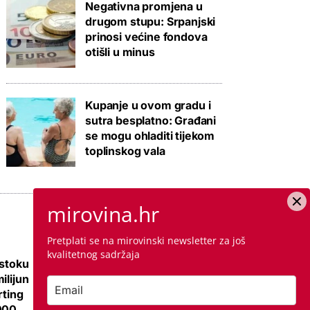
Negativna promjena u
drugom stupu: Srpanjski
prinosi većine fondova
otišli u minus
Kupanje u ovom gradu i
sutra besplatno: Građani
se mogu ohladiti tijekom
toplinskog vala
mirovina.hr
Pretplati se na mirovinski newsletter za još
kvalitetnog sadržaja
istoku
Galerija: Sanacija
ilijun
olimpijskog bazena
rting
iz 1972., samo
000
antikorozivna