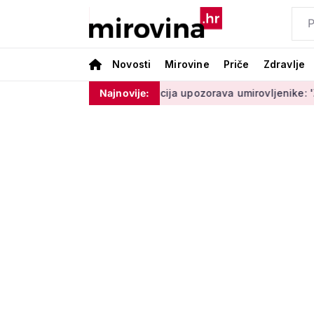
Novosti
Mirovine
Priče
Zdravlje
 ne moram ništa'
Policija upozorava umirovljenike: 'Zbog dob
Najnovije: