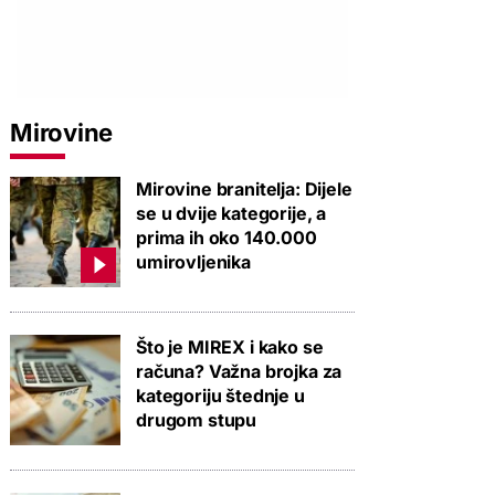
Mirovine
Mirovine branitelja: Dijele
se u dvije kategorije, a
prima ih oko 140.000
umirovljenika
Što je MIREX i kako se
računa? Važna brojka za
kategoriju štednje u
drugom stupu