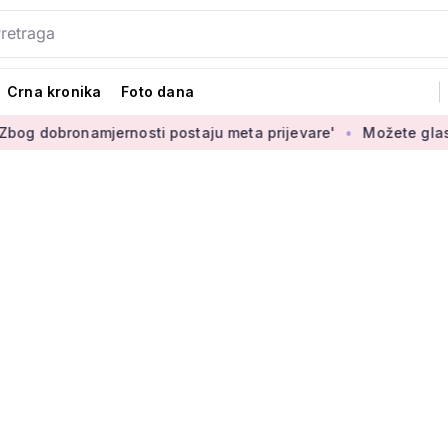
Crna kronika
Foto dana
ronamjernosti postaju meta prijevare'
Možete glasati za izb