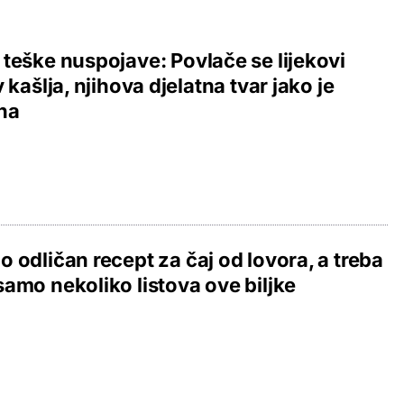
teške nuspojave: Povlače se lijekovi
v kašlja, njihova djelatna tvar jako je
na
 odličan recept za čaj od lovora, a treba
amo nekoliko listova ove biljke