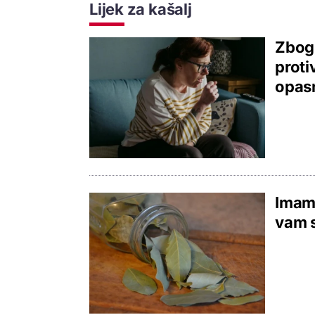
Lijek za kašalj
Zbog 
proti
opas
Imamo
vam s