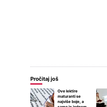
Pročitaj još
Ove lektire
maturanti se
najviše boje, a
samo je jednom