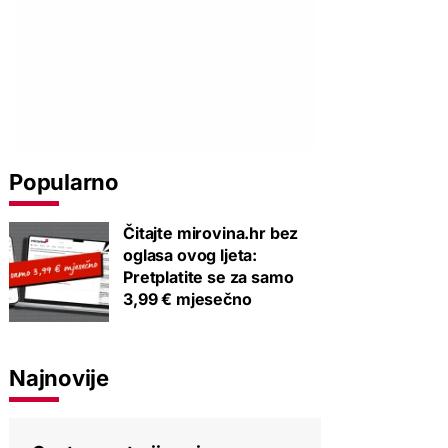
Popularno
Čitajte mirovina.hr bez
oglasa ovog ljeta:
Pretplatite se za samo
3,99 € mjesečno
Najnovije