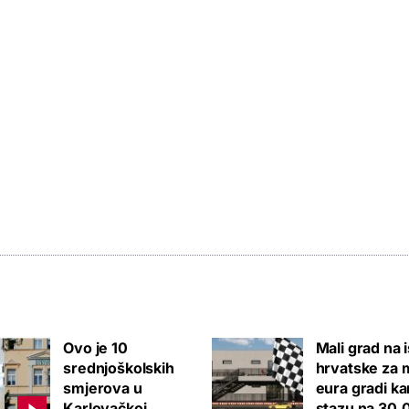
Ovo je 10
Mali grad na 
srednjoškolskih
hrvatske za m
smjerova u
eura gradi ka
Karlovačkoj
stazu na 30.