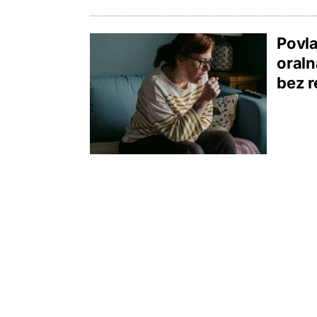
Povla
oraln
bez r