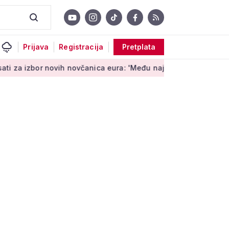
Prijava
Registracija
Pretplata
or novih novčanica eura: 'Među najopipljivijim su izrazima Eur