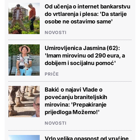
Od učenja o internet bankarstvu
do vrtlarenja i plesa: 'Da starije
osobe ne ostavimo same'
NOVOSTI
Umirovljenica Jasmina (62):
'Imam mirovinu od 290 eura, a
dobijem i socijalnu pomoć'
PRIČE
Bakić o najavi Vlade o
povećanju braniteljskih
mirovina: 'Prepakiranje
prijedloga Možemo!'
NOVOSTI
Vrlo velika opasnost od vrućine