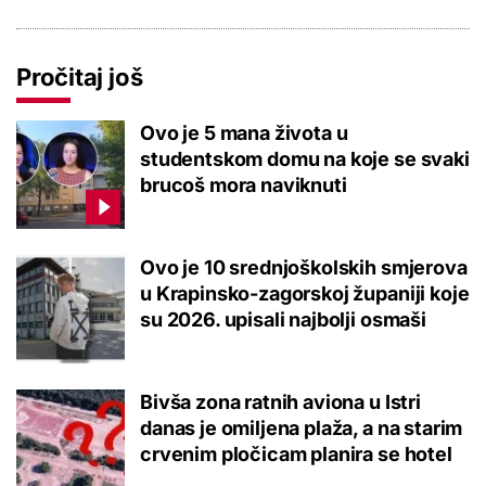
Pročitaj još
Ovo je 5 mana života u
studentskom domu na koje se svaki
brucoš mora naviknuti
Ovo je 10 srednjoškolskih smjerova
u Krapinsko-zagorskoj županiji koje
su 2026. upisali najbolji osmaši
Bivša zona ratnih aviona u Istri
danas je omiljena plaža, a na starim
crvenim pločicam planira se hotel