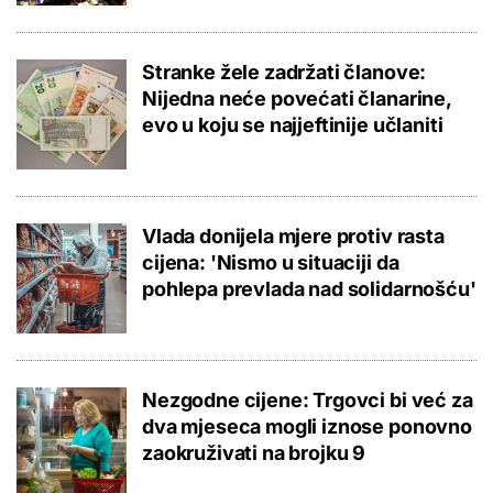
Stranke žele zadržati članove:
Nijedna neće povećati članarine,
evo u koju se najjeftinije učlaniti
Vlada donijela mjere protiv rasta
cijena: 'Nismo u situaciji da
pohlepa prevlada nad solidarnošću'
Nezgodne cijene: Trgovci bi već za
dva mjeseca mogli iznose ponovno
zaokruživati na brojku 9