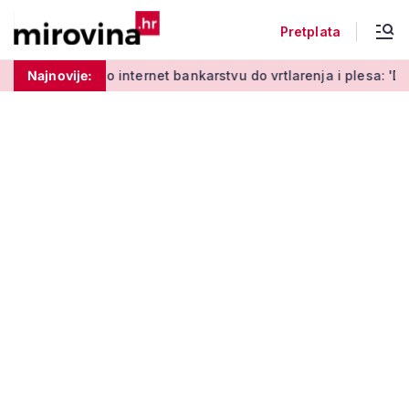
Pretplata
Od učenja o internet bankarstvu do vrtlarenja i plesa: 'Da sta
Najnovije: