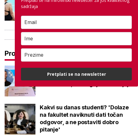
Pretplati se na mirovinski newsletter za još kvalitetnog
besplatno: Građani se mogu
sadržaja
ohladiti tijekom toplinskog vala
Pročitaj još
Na maturi ostvarili 100 posto iz
Pretplati se na newsletter
potpuno različitih predmeta: Stižu
iz iste škole, a evo gdje nastavljaju
Kakvi su danas studenti? 'Dolaze
na fakultet naviknuti dati točan
odgovor, a ne postaviti dobro
pitanje'