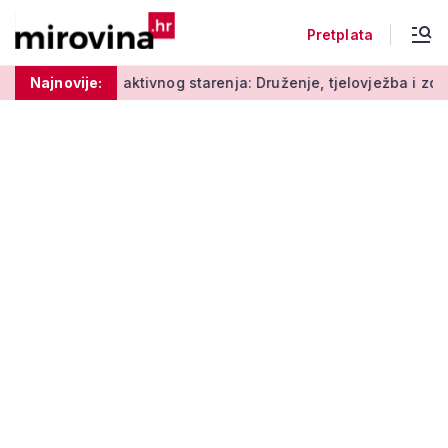
Pretplata
Radionice aktivnog starenja: Druženje, tjelovježba i zdrava 
Najnovije: