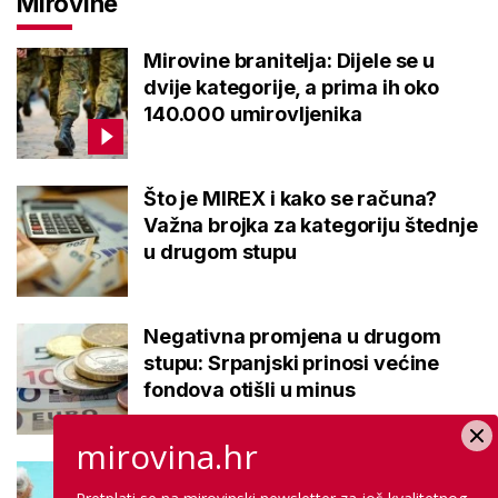
Mirovine
Mirovine branitelja: Dijele se u
dvije kategorije, a prima ih oko
140.000 umirovljenika
Što je MIREX i kako se računa?
Važna brojka za kategoriju štednje
u drugom stupu
Negativna promjena u drugom
stupu: Srpanjski prinosi većine
fondova otišli u minus
mirovina.hr
Kupanje u ovom gradu i sutra