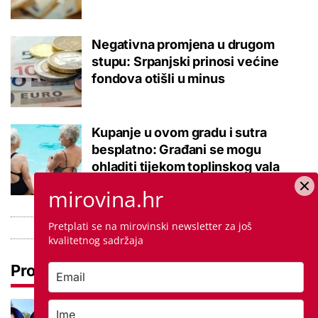
Negativna promjena u drugom
stupu: Srpanjski prinosi većine
fondova otišli u minus
Kupanje u ovom gradu i sutra
besplatno: Građani se mogu
ohladiti tijekom toplinskog vala
mirovina.hr
Pretplati se na mirovinski newsletter za još
kvalitetnog sadržaja
Pročitaj još
Ovo je 5 mana života u