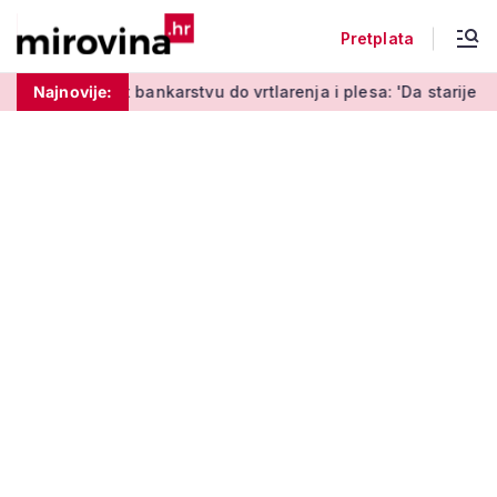
Pretplata
a o internet bankarstvu do vrtlarenja i plesa: 'Da starije osob
Najnovije: