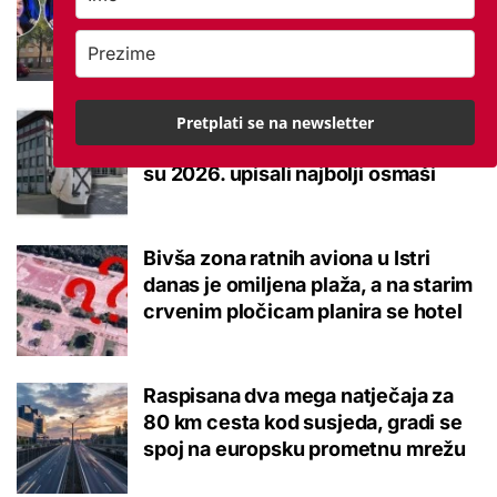
studentskom domu na koje se svaki
brucoš mora naviknuti
Ovo je 10 srednjoškolskih smjerova
Pretplati se na newsletter
u Krapinsko-zagorskoj županiji koje
su 2026. upisali najbolji osmaši
Bivša zona ratnih aviona u Istri
danas je omiljena plaža, a na starim
crvenim pločicam planira se hotel
Raspisana dva mega natječaja za
80 km cesta kod susjeda, gradi se
spoj na europsku prometnu mrežu