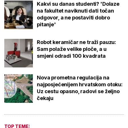
Kakvi su danas studenti? 'Dolaze
na fakultet naviknuti dati točan
odgovor, a ne postaviti dobro
pitanje'
Robot keramičar ne traži pauzu:
Sam polaže velike ploče, a u
smjeni odradi 100 kvadrata
Nova prometna regulacija na
najposjećenijem hrvatskom otoku:
Uz cestu opasno, radovi se željno
čekaju
TOP TEME: