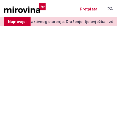
Pretplata
Radionice aktivnog starenja: Druženje, tjelovježba i zdrava pr
Najnovije: