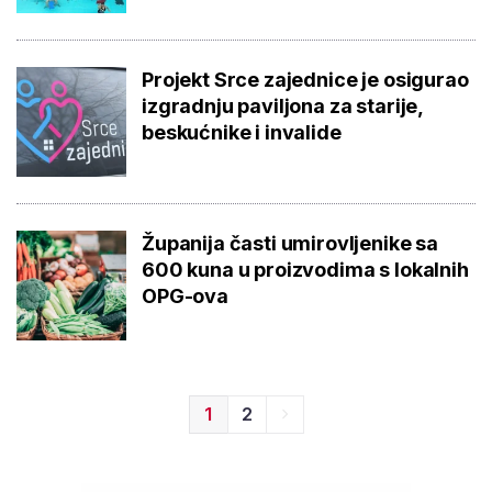
Projekt Srce zajednice je osigurao
izgradnju paviljona za starije,
beskućnike i invalide
Županija časti umirovljenike sa
600 kuna u proizvodima s lokalnih
OPG-ova
1
2