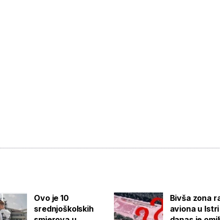
Ovo je 10
Bivša zona r
srednjoškolskih
aviona u Istri
smjerova u
danas je omi