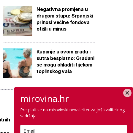
Negativna promjena u
drugom stupu: Srpanjski
prinosi većine fondova
otišli u minus
Kupanje u ovom gradu i
sutra besplatno: Građani
se mogu ohladiti tijekom
toplinskog vala
mirovina.hr
Pretplati se na mirovinski newsletter za još kvalitetnog
sadržaja
atnih
Raspisana dva
mega natječaja za
ljena
80 km cesta kod