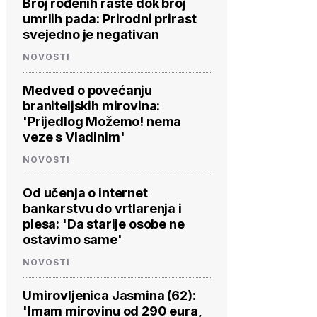
Broj rođenih raste dok broj
umrlih pada: Prirodni prirast
svejedno je negativan
NOVOSTI
Medved o povećanju
braniteljskih mirovina:
'Prijedlog Možemo! nema
veze s Vladinim'
NOVOSTI
Od učenja o internet
bankarstvu do vrtlarenja i
plesa: 'Da starije osobe ne
ostavimo same'
NOVOSTI
Umirovljenica Jasmina (62):
'Imam mirovinu od 290 eura,