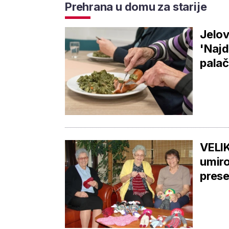
Prehrana u domu za starije
Jelov
'Najd
palač
VELIK
umiro
prese