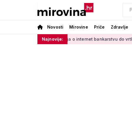
Novosti
Mirovine
Priče
Zdravlje
 Vladinim'
Od učenja o internet bankarstvu do vrtlarenja i p
Najnovije: