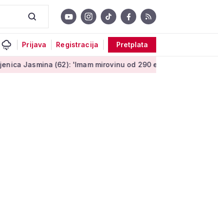
Prijava
Registracija
Pretplata
mina (62): 'Imam mirovinu od 290 eura, a dobijem i socijalnu 