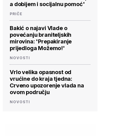
a dobijem i socijalnu pomoć'
PRIČE
Bakić o najavi Vlade o
povećanju braniteljskih
mirovina: 'Prepakiranje
prijedloga Možemo!'
NOVOSTI
Vrlo velika opasnost od
vrućine do kraja tjedna:
Crveno upozorenje vlada na
ovom području
NOVOSTI