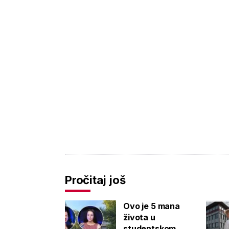
Pročitaj još
Ovo je 5 mana
života u
studentskom