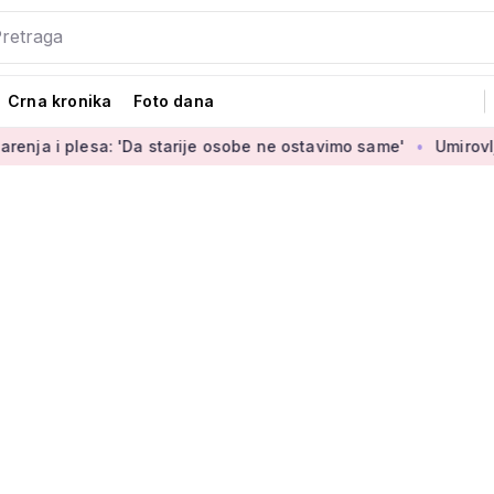
Crna kronika
Foto dana
lesa: 'Da starije osobe ne ostavimo same'
Umirovljenica Jas