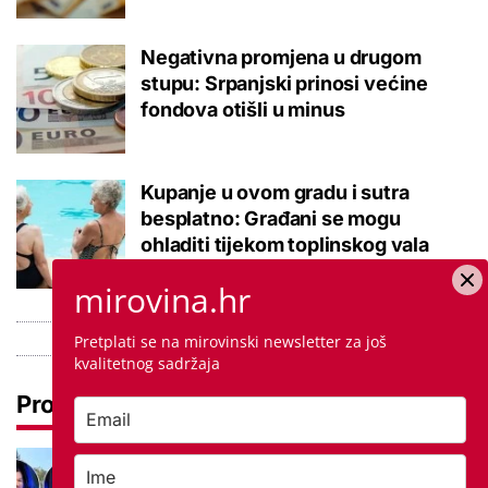
Negativna promjena u drugom
stupu: Srpanjski prinosi većine
fondova otišli u minus
Kupanje u ovom gradu i sutra
besplatno: Građani se mogu
ohladiti tijekom toplinskog vala
mirovina.hr
Pretplati se na mirovinski newsletter za još
kvalitetnog sadržaja
Pročitaj još
Ovo je 5 mana života u
studentskom domu na koje se svaki