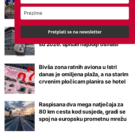
brucoš mora naviknuti
Ovo je 10 srednjoškolskih smjerova
Pretplati se na newsletter
u Krapinsko-zagorskoj županiji koje
su 2026. upisali najbolji osmaši
Bivša zona ratnih aviona u Istri
danas je omiljena plaža, a na starim
crvenim pločicam planira se hotel
Raspisana dva mega natječaja za
80 km cesta kod susjeda, gradi se
spoj na europsku prometnu mrežu