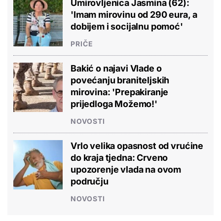
Umirovljenica Jasmina (62):
'Imam mirovinu od 290 eura, a
dobijem i socijalnu pomoć'
PRIČE
Bakić o najavi Vlade o
povećanju braniteljskih
mirovina: 'Prepakiranje
prijedloga Možemo!'
NOVOSTI
Vrlo velika opasnost od vrućine
do kraja tjedna: Crveno
upozorenje vlada na ovom
području
NOVOSTI