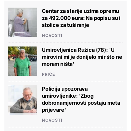
Centar za starije uzima opremu
za 492.000 eura: Na popisu su i
stolice za tuširanje
NOVOSTI
Umirovljenica Ružica (78): 'U
mirovini mi je donijelo mir što ne
moram ništa'
PRIČE
Policija upozorava
umirovljenike: 'Zbog
dobronamjernosti postaju meta
prijevare'
NOVOSTI