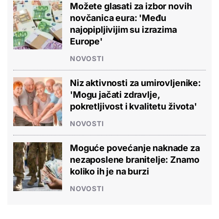
Možete glasati za izbor novih
novčanica eura: 'Među
najopipljivijim su izrazima
Europe'
NOVOSTI
Niz aktivnosti za umirovljenike:
'Mogu jačati zdravlje,
pokretljivost i kvalitetu života'
NOVOSTI
Moguće povećanje naknade za
nezaposlene branitelje: Znamo
koliko ih je na burzi
NOVOSTI