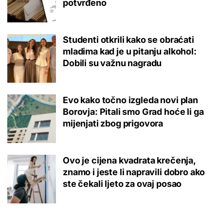
potvrđeno
Studenti otkrili kako se obraćati
mladima kad je u pitanju alkohol:
Dobili su važnu nagradu
Evo kako točno izgleda novi plan
Borovja: Pitali smo Grad hoće li ga
mijenjati zbog prigovora
Ovo je cijena kvadrata krečenja,
znamo i jeste li napravili dobro ako
ste čekali ljeto za ovaj posao