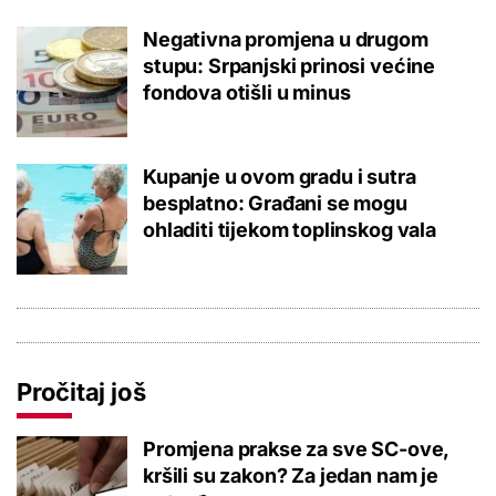
Negativna promjena u drugom
stupu: Srpanjski prinosi većine
fondova otišli u minus
Kupanje u ovom gradu i sutra
besplatno: Građani se mogu
ohladiti tijekom toplinskog vala
Pročitaj još
Promjena prakse za sve SC-ove,
kršili su zakon? Za jedan nam je