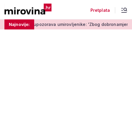
Pretplata
Policija upozorava umirovljenike: 'Zbog dobronamjernosti po
Najnovije: