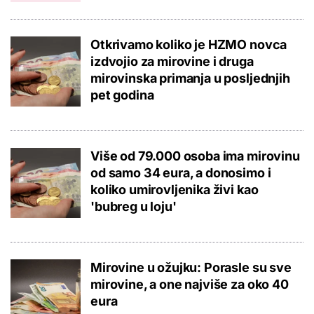
Otkrivamo koliko je HZMO novca
izdvojio za mirovine i druga
mirovinska primanja u posljednjih
pet godina
Više od 79.000 osoba ima mirovinu
od samo 34 eura, a donosimo i
koliko umirovljenika živi kao
'bubreg u loju'
Mirovine u ožujku: Porasle su sve
mirovine, a one najviše za oko 40
eura