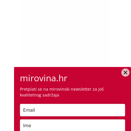
mirovina.hr
Pretplati se na mirovinski newsletter za još
kvalitetnog sadržaja