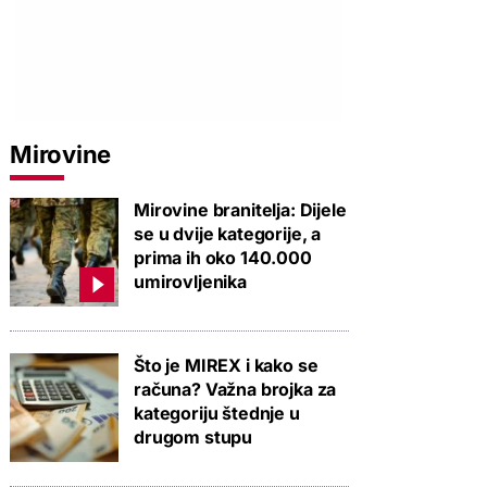
Mirovine
Mirovine branitelja: Dijele
se u dvije kategorije, a
prima ih oko 140.000
umirovljenika
Što je MIREX i kako se
računa? Važna brojka za
kategoriju štednje u
drugom stupu