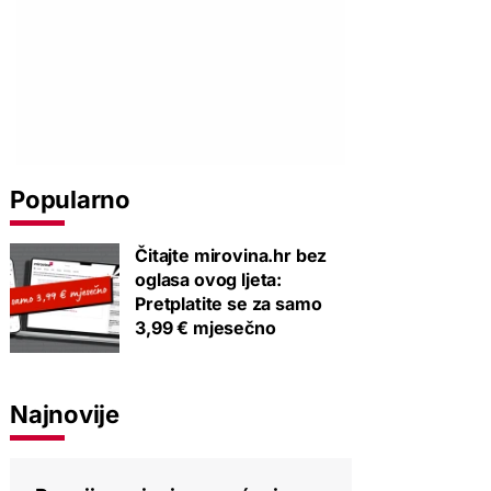
Popularno
Čitajte mirovina.hr bez
oglasa ovog ljeta:
Pretplatite se za samo
3,99 € mjesečno
Najnovije