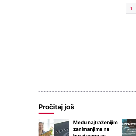
1
Pročitaj još
Među najtraženijim
zanimanjima na
burzi samo za