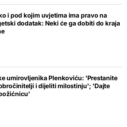
ko i pod kojim uvjetima ima pravo na
etski dodatak: Neki će ga dobiti do kraja
ne
e umirovljenika Plenkoviću: 'Prestanite
obročinitelji i dijeliti milostinju'; 'Dajte
božićnicu'