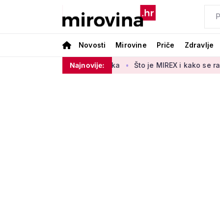
Novosti
Mirovine
Priče
Zdravlje
o 140.000 umirovljenika
Najnovije:
Što je MIREX i kako se računa? Važn