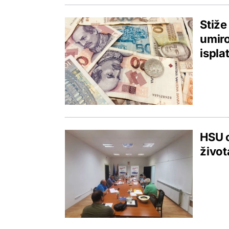
Stiže
umiro
ispla
HSU o
život