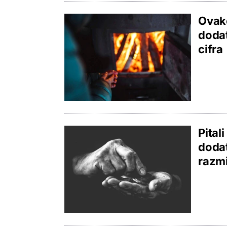
Ovako
dodat
cifra
Pital
dodat
razmis