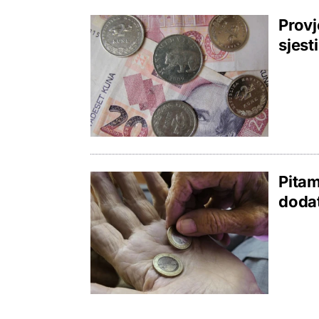
Provj
sjest
Pitam
doda