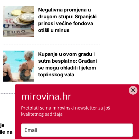
Negativna promjena u
drugom stupu: Srpanjski
prinosi većine fondova
otišli u minus
Kupanje u ovom gradu i
sutra besplatno: Građani
se mogu ohladiti tijekom
toplinskog vala
mirovina.hr
Pretplati se na mirovinski newsletter za još
kvalitetnog sadržaja
je
Nema više 'sin mi
ile na
se ženi pa izađi iz
stana', ali zato su