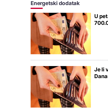
Energetski dodatak
U pet
700.0
Je li
Danas