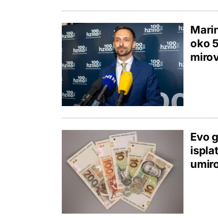
Marin
oko 5
mirov
Evo g
ispla
umiro