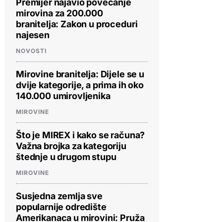
Premijer najavio povećanje
mirovina za 200.000
branitelja: Zakon u proceduri
najesen
NOVOSTI
Mirovine branitelja: Dijele se u
dvije kategorije, a prima ih oko
140.000 umirovljenika
MIROVINE
Što je MIREX i kako se računa?
Važna brojka za kategoriju
štednje u drugom stupu
MIROVINE
Susjedna zemlja sve
popularnije odredište
Amerikanaca u mirovini: Pruža