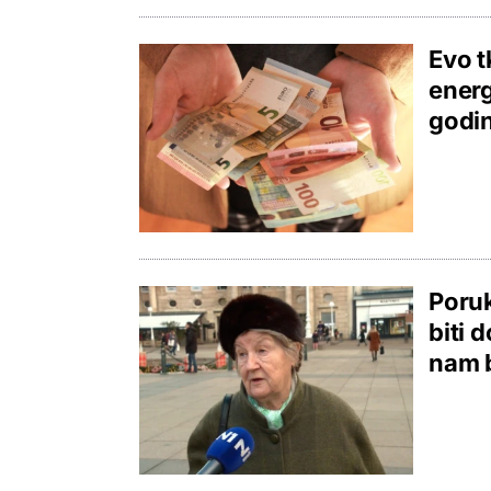
Evo t
energ
godi
Poruk
biti d
nam 