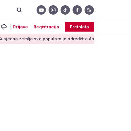
Prijava
Registracija
Pretplata
lja sve popularnije odredište Amerikanaca u mirovini: Pruža mi