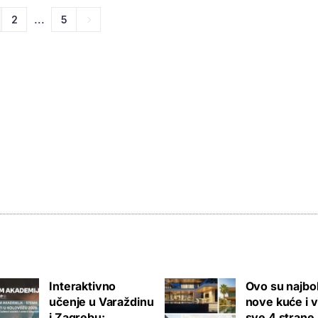
...
2
5
Interaktivno
Ovo su najbol
učenje u Varaždinu
nove kuće i v
i Zagrebu:
sve 4 strane