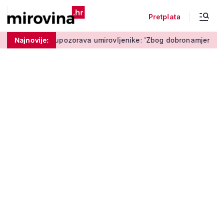
Pretplata
Policija upozorava umirovljenike: 'Zbog dobronamjernosti pos
Najnovije: