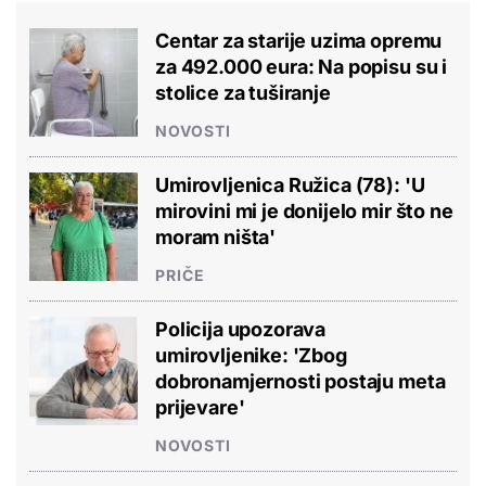
Centar za starije uzima opremu
za 492.000 eura: Na popisu su i
stolice za tuširanje
NOVOSTI
Umirovljenica Ružica (78): 'U
mirovini mi je donijelo mir što ne
moram ništa'
PRIČE
Policija upozorava
umirovljenike: 'Zbog
dobronamjernosti postaju meta
prijevare'
NOVOSTI