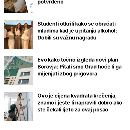
potvrđeno
Studenti otkrili kako se obraćati
mladima kad je u pitanju alkohol:
Dobili su važnu nagradu
Evo kako točno izgleda novi plan
Borovja: Pitali smo Grad hoće li ga
mijenjati zbog prigovora
Ovo je cijena kvadrata krečenja,
znamo i jeste li napravili dobro ako
ste čekali ljeto za ovaj posao