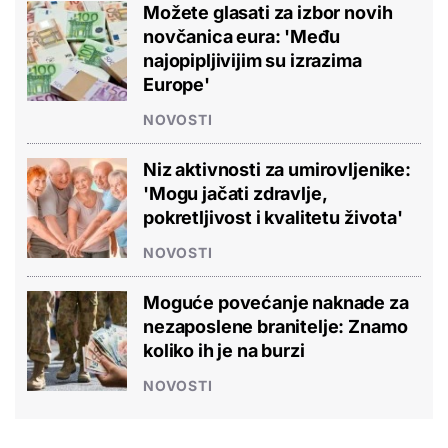
Možete glasati za izbor novih
novčanica eura: 'Među
najopipljivijim su izrazima
Europe'
NOVOSTI
Niz aktivnosti za umirovljenike:
'Mogu jačati zdravlje,
pokretljivost i kvalitetu života'
NOVOSTI
Moguće povećanje naknade za
nezaposlene branitelje: Znamo
koliko ih je na burzi
NOVOSTI