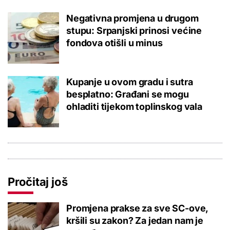
Negativna promjena u drugom
stupu: Srpanjski prinosi većine
fondova otišli u minus
Kupanje u ovom gradu i sutra
besplatno: Građani se mogu
ohladiti tijekom toplinskog vala
Pročitaj još
Promjena prakse za sve SC-ove,
kršili su zakon? Za jedan nam je