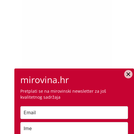
mirovina.hr
Pretplati se na mirovinski newsletter za još
kvalitetnog sadržaja