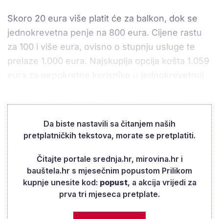
Skoro 20 eura više platit će za balkon, dok se
jednokrevetna penje na 800 eura. Cijene rastu
za 100 i više eura, ovisno o stupnju usluge te
prelaze 1.000 eura. Najskuplja opcija košta 1.059
eura za nepokretne korisnike u jednokrevetnoj
sobi s balkonom.
Da biste nastavili sa čitanjem naših
pretplatničkih tekstova, morate se pretplatiti.
Čitajte portale srednja.hr, mirovina.hr i
bauštela.hr s mjesečnim popustom Prilikom
kupnje unesite kod:
popust
, a akcija vrijedi za
prva tri mjeseca pretplate.