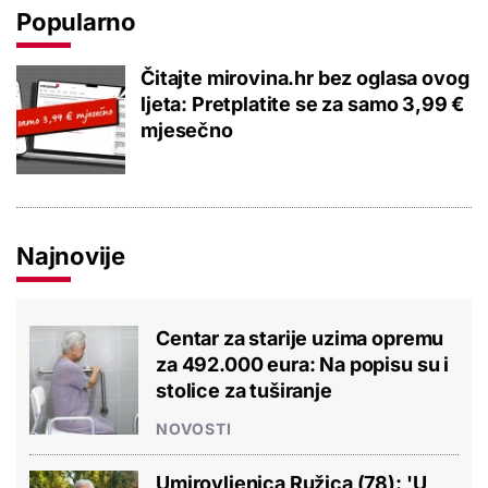
Popularno
Čitajte mirovina.hr bez oglasa ovog
ljeta: Pretplatite se za samo 3,99 €
mjesečno
Najnovije
Centar za starije uzima opremu
za 492.000 eura: Na popisu su i
stolice za tuširanje
NOVOSTI
Umirovljenica Ružica (78): 'U