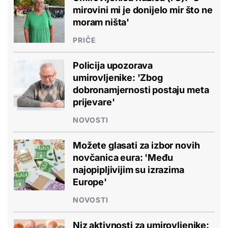
mirovini mi je donijelo mir što ne
moram ništa'
PRIČE
Policija upozorava
umirovljenike: 'Zbog
dobronamjernosti postaju meta
prijevare'
NOVOSTI
Možete glasati za izbor novih
novčanica eura: 'Među
najopipljivijim su izrazima
Europe'
NOVOSTI
Niz aktivnosti za umirovljenike: