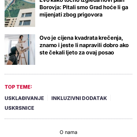
Borovja: Pitali smo Grad hoće li ga
mijenjati zbog prigovora
Ovo je cijena kvadrata krečenja,
znamo i jeste li napravili dobro ako
ste čekali ljeto za ovaj posao
TOP TEME:
USKLAĐIVANJE
INKLUZIVNI DODATAK
USKRSNICE
O nama