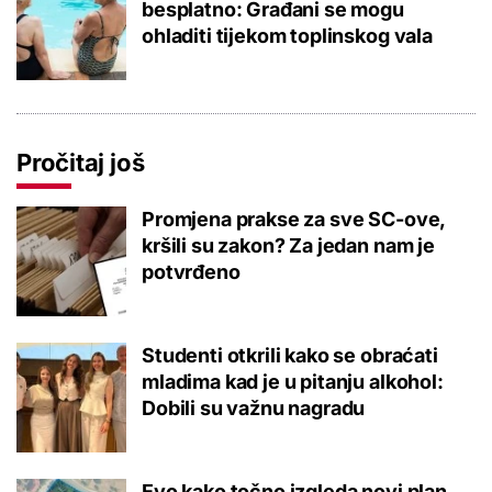
besplatno: Građani se mogu
ohladiti tijekom toplinskog vala
Pročitaj još
Promjena prakse za sve SC-ove,
kršili su zakon? Za jedan nam je
potvrđeno
Studenti otkrili kako se obraćati
mladima kad je u pitanju alkohol:
Dobili su važnu nagradu
Evo kako točno izgleda novi plan