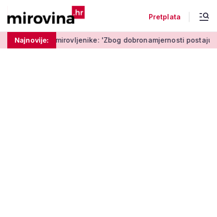
Pretplata
 umirovljenike: 'Zbog dobronamjernosti postaju meta prijevare'
Najnovije: